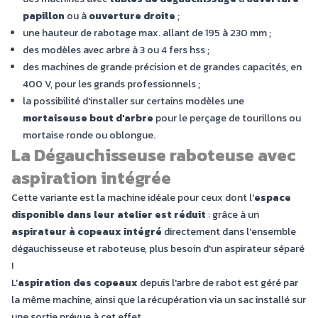
papillon
ou à
ouverture droite
;
une hauteur de rabotage max. allant de 195 à 230 mm ;
des modèles avec arbre à 3 ou 4 fers hss ;
des machines de grande précision et de grandes capacités, en
400 V, pour les grands professionnels ;
la possibilité d'installer sur certains modèles une
mortaiseuse bout d'arbre
pour le perçage de tourillons ou
mortaise ronde ou oblongue.
La Dégauchisseuse raboteuse avec
aspiration intégrée
Cette variante est la machine idéale pour ceux dont l'
espace
disponible dans leur atelier est réduit
: grâce à un
aspirateur à copeaux intégré
directement dans l'ensemble
dégauchisseuse et raboteuse, plus besoin d'un aspirateur séparé
!
L'
aspiration des copeaux
depuis l'arbre de rabot est géré par
la même machine, ainsi que la récupération via un sac installé sur
une sortie prévue à cet effet.