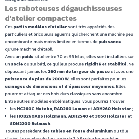
Les raboteuses dégauchisseuses
d'atelier compactes
Ces
petits modèles d'atelier
sont très appréciés des
particuliers et bricoleurs aguerris qui cherchent une machine peu
encombrante, mais moins limitée en termes de
puissance
qu'une machine d'établi.
Avec un
poids
situé entre 70 et 95 kilos, elles sont installées sur
un
socle
ou sur bâti, ce qui leur procure
rigidité
et
stabilité
. Ne
dépassant jamais les
260 mm de largeur de passe
et avec une
puissance de plus de 2000 W
, elles sont parfaites pour les
usinages de dimensions et d'épaisseur moyennes
. Elles
pourront attaquer des bois durs classiques sans encombre.
Entre autres modèles emblématiques, vous pourrez trouver :
les
HC260C Metabo
,
RAD260 Leman
et
ADH260 Holzstar
;
les
HOB260ABS Holzmann
,
ADH2540 et 3050 Holzstar
et
SDM2200 Belmash
.
Toutes possèdent des
tables en fonte d'aluminium
ou tôle
d'acier. Le nombre de fers varie de 2 à 3 selon les modèles.