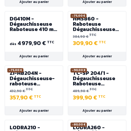
Ajouter au panier
Ajouter au panier
-75,00 €
DG410M -
HMS860 -
Dégauchisseuse
Raboteuse
Raboteuse 410 mm
Dégauchisseuse
| Arbre Hélicoïdal
Combinée - 1500W
TTC
384,90 €
& écran tactile -
- Largeur 204 mm
4 979,90 €
309,90 €
TTC
TTC
HOLZPROFI
dès
MASTER
Ajouter au panier
Ajouter au panier
-75,00 €
-90,00 €
ZI-HB204N -
TC-SP 204/1 -
Dégauchisseuse-
Dégauchisseuse
raboteuse
Raboteuse
électrique largeur
Combinée 204 mm
TTC
TTC
432,90 €
489,90 €
204 mm 1500W
230V 1500W
357,90 €
399,90 €
TTC
TTC
230V 50Hz
Ajouter au panier
Ajouter au panier
-80,00 €
LODRA210 -
LODRA260 -