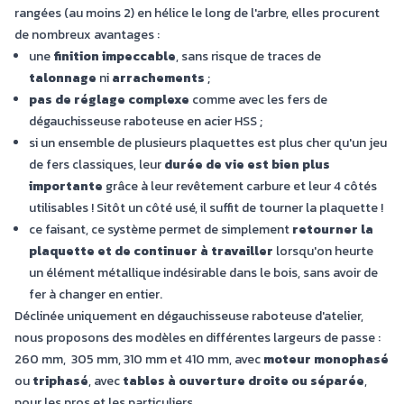
rangées (au moins 2) en hélice le long de l'arbre, elles procurent
de nombreux avantages :
une
finition impeccable
, sans risque de traces de
talonnage
ni
arrachements
;
pas de réglage complexe
comme avec les fers de
dégauchisseuse raboteuse en acier HSS ;
si un ensemble de plusieurs plaquettes est plus cher qu'un jeu
de fers classiques, leur
durée de vie est bien plus
importante
grâce à leur revêtement carbure et leur 4 côtés
utilisables ! Sitôt un côté usé, il suffit de tourner la plaquette !
ce faisant, ce système permet de simplement
retourner la
plaquette et de continuer à travailler
lorsqu'on heurte
un élément métallique indésirable dans le bois, sans avoir de
fer à changer en entier.
Déclinée uniquement en dégauchisseuse raboteuse d'atelier,
nous proposons des modèles en différentes largeurs de passe :
260 mm, 305 mm, 310 mm et 410 mm, avec
moteur monophasé
ou
triphasé
, avec
tables à ouverture droite ou séparée
,
pour les pros et les particuliers.