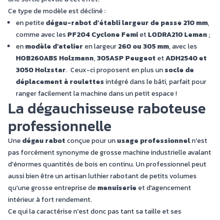
Ce type de modèle est décliné :
en petite
dégau-rabot d'établi
largeur de passe 210 mm
,
comme avec les
PF204 Cyclone Femi
et
LODRA210 Leman
;
en
modèle d'atelier
en largeur
260 ou 305 mm
, avec les
HOB260ABS Holzmann
,
305ASP Peugeot
et
ADH2540 et
3050 Holzstar
. Ceux-ci proposent en plus un
socle de
déplacement à roulettes
intégré dans le bâti, parfait pour
ranger facilement la machine dans un petit espace !
La dégauchisseuse raboteuse
professionnelle
Une
dégau rabot
conçue pour un
usage professionnel
n'est
pas forcément synonyme de grosse machine industrielle avalant
d'énormes quantités de bois en continu. Un professionnel peut
aussi bien être un artisan luthier rabotant de petits volumes
qu'une grosse entreprise de
menuiserie
et d'agencement
intérieur à fort rendement.
Ce qui la caractérise n'est donc pas tant sa taille et ses