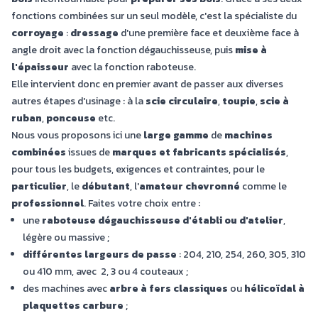
fonctions combinées sur un seul modèle, c'est la spécialiste du
corroyage
:
dressage
d'une première face et deuxième face à
angle droit avec la fonction dégauchisseuse, puis
mise à
l'épaisseur
avec la fonction raboteuse.
Elle intervient donc en premier avant de passer aux diverses
autres étapes d'usinage : à la
scie circulaire
,
toupie
,
scie à
ruban
,
ponceuse
etc.
Nous vous proposons ici une
large gamme
de
machines
combinées
issues de
marques et fabricants spécialisés
,
pour tous les budgets, exigences et contraintes, pour le
particulier
, le
débutant
, l'
amateur chevronné
comme le
professionnel
. Faites votre choix entre :
une
raboteuse dégauchisseuse d'établi ou d'atelier
,
légère ou massive ;
différentes largeurs de passe
: 204, 210, 254, 260, 305, 310
ou 410 mm, avec 2, 3 ou 4 couteaux ;
des machines avec
arbre à fers classiques
ou
hélicoïdal à
plaquettes carbure
;