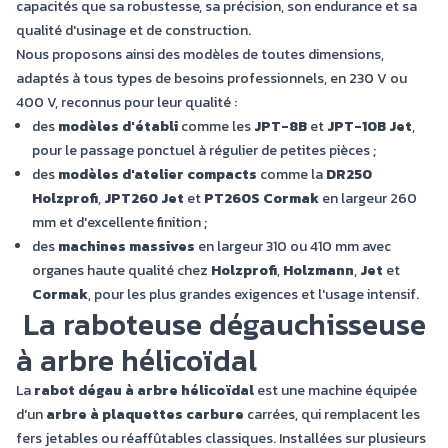
capacités que sa robustesse, sa précision, son endurance et sa
qualité d'usinage et de construction.
Nous proposons ainsi des modèles de toutes dimensions,
adaptés à tous types de besoins professionnels, en 230 V ou
400 V, reconnus pour leur qualité :
des
modèles d'établi
comme les
JPT-8B
et
JPT-10B Jet
,
pour le passage ponctuel à régulier de petites pièces ;
des
modèles d'atelier compacts
comme la
DR250
Holzprofi
,
JPT260 Jet
et
PT260S Cormak
en largeur 260
mm et d'excellente finition ;
des
machines massives
en largeur 310 ou 410 mm avec
organes haute qualité chez
Holzprofi
,
Holzmann
,
Jet
et
Cormak
, pour les plus grandes exigences et l'usage intensif.
La raboteuse dégauchisseuse
à arbre hélicoïdal
La
rabot dégau à arbre hélicoïdal
est une machine équipée
d'un
arbre à plaquettes carbure
carrées, qui remplacent les
fers jetables ou réaffûtables classiques. Installées sur plusieurs