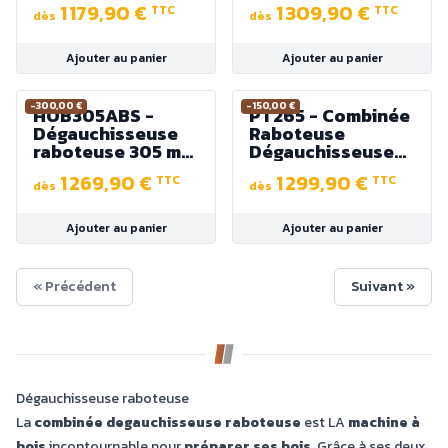
1 179,90 €
1 309,90 €
TTC
TTC
400V - 2100W
230 V - Largeur
dès
dès
256 mm - 2500 W
Ajouter au panier
Ajouter au panier
-300,00 €
-150,00 €
HOB305ABS -
PT265 - Combinée
Dégauchisseuse
Raboteuse
raboteuse 305 mm
Dégauchisseuse
avec Aspiration et
250 mm -
1 269,90 €
1 299,90 €
TTC
TTC
socle intégrés
Puissance 2600 W
dès
dès
- 230V ou 400V
Ajouter au panier
Ajouter au panier
« Précédent
Suivant »
Dégauchisseuse raboteuse
La
combinée degauchisseuse raboteuse
est LA
machine à
bois
incontournable pour
préparer ses bois
. Grâce à ses deux