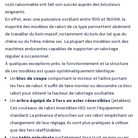
coût raisonnable ont fait son succès auprès des bricoleurs
exigeants.
En effet, avec une puissance oscillant entre 1100 et 1800W, la
majorité des modèles de rabot de ce type permettent aisément
de travailler du bois massif, notamment du bois dur tel que du
chêne ou du frêne, même sec. La plupart des modèles sont des
machines endurantes capables de supporter un rabotage
régulier à occasionnel.
À quelques exceptions près, le fonctionnement et la structure
de ces modèles est quasi-systématiquement identique :
Un
bloc de coupe
comportant le moteur et l'arbre portant
les fers de rabot. Il suffit de faire monter ou descendre ce bloc
rabot pour obtenir la hauteur de rabotage souhaitée.
Un
arbre équipé de 2 fers en acier réversibles
(jetables).
Ces couteaux de rabot inversibles HSS sont l'équipement
standard. La présence d'encoches sur ces rabot empêchant un
changement de leur réglage, ils sont plus pratiques à utiliser
que des fers réaffûtables.
Une
table principale
parfaitement lisse (soit en inox ou en