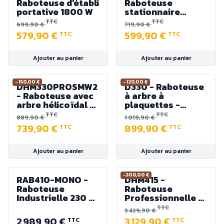
Raboteuse d'établi
Raboteuse
portative 1800 W
stationnaire
largeur de
TTC
TTC
699,90 €
719,90 €
passage 318 mm -
579,90 €
599,90 €
TTC
TTC
Puissance 1700 W
Ajouter au panier
Ajouter au panier
-150,00 €
-120,00 €
DHM330PROSMW2
D330 - Raboteuse
- Raboteuse avec
à arbre à
arbre hélicoïdal à
plaquettes -
plaquettes -
Largeur de passe
TTC
TTC
889,90 €
1 019,90 €
Largeur 330 mm -
330 mm - 1500 W
739,90 €
899,90 €
TTC
TTC
1500 W
Ajouter au panier
Ajouter au panier
-300,00 €
RAB410-MONO -
DHM415 -
Raboteuse
Raboteuse
Industrielle 230 V
Professionnelle -
avec arbre
400 V - Largeur
TTC
3 429,90 €
hélicoïdal 410 mm
de Rabotage 408
2 989,90 €
3 129,90 €
TTC
TTC