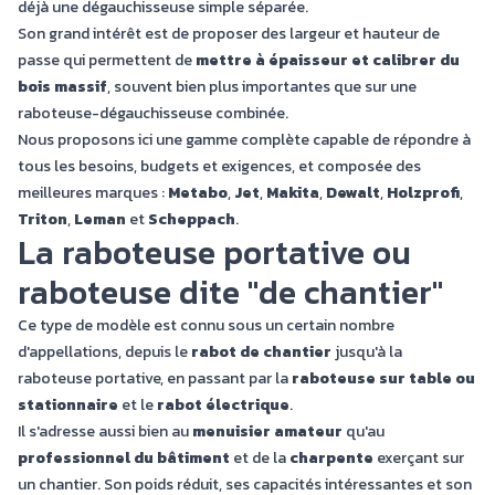
déjà une dégauchisseuse simple séparée.
Son grand intérêt est de proposer des largeur et hauteur de
passe qui permettent de
mettre à épaisseur et calibrer du
bois massif
, souvent bien plus importantes que sur une
raboteuse-dégauchisseuse combinée
.
Nous proposons ici une gamme complète capable de répondre à
tous les besoins, budgets et exigences, et composée des
meilleures marques :
Metabo
,
Jet
,
Makita
,
Dewalt
,
Holzprofi
,
Triton
,
Leman
et
Scheppach
.
La raboteuse portative ou
raboteuse dite "de chantier"
Ce type de modèle est connu sous un certain nombre
d'appellations, depuis le
rabot de chantier
jusqu'à la
raboteuse portative, en passant par la
raboteuse sur table ou
stationnaire
et le
rabot électrique
.
Il s'adresse aussi bien au
menuisier amateur
qu'au
professionnel du bâtiment
et de la
charpente
exerçant sur
un chantier. Son poids réduit, ses capacités intéressantes et son