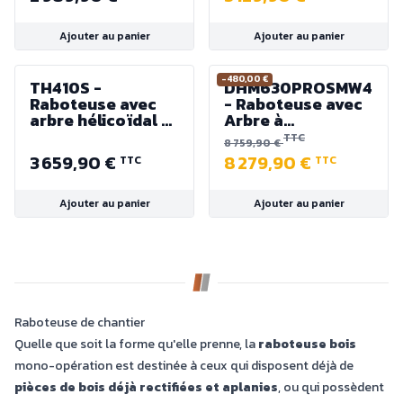
- 3000 W
mm
Ajouter au panier
Ajouter au panier
-480,00 €
TH410S -
DHM630PROSMW4
Raboteuse avec
- Raboteuse avec
arbre hélicoïdal à
Arbre à
72 plaquettes -
plaquettes -
TTC
8 759,90 €
Largeur 410 mm -
Largeur de passe
3 659,90 €
8 279,90 €
TTC
TTC
3000 W - 400 V
630 mm - 7000 W
Ajouter au panier
Ajouter au panier
Raboteuse de chantier
Quelle que soit la forme qu'elle prenne, la
raboteuse bois
mono-opération est destinée à ceux qui disposent déjà de
pièces de bois déjà rectifiées et aplanies
, ou qui possèdent