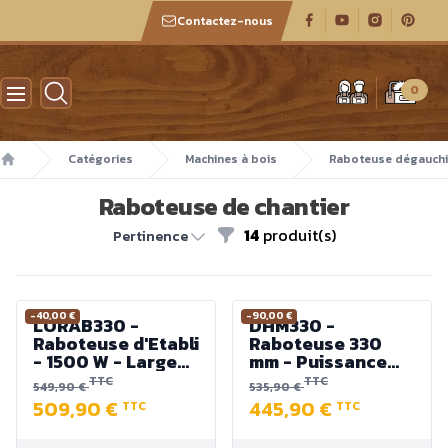
Contactez-nous
Atelier des boiseux
0
Catégories
Machines à bois
Raboteuse dégauch
Accueil
Raboteuse de chantier
14
produit(s)
Filtres
Pertinence
-40,00 €
-90,00 €
LORAB330 -
DHM330 -
Raboteuse d'Etabli
Raboteuse 330
- 1500 W - Largeur
mm - Puissance
330 mm
1500 W - Hauteur
TTC
TTC
549,90 €
535,90 €
de rabotage de 5 à
509,90 €
445,90 €
TTC
TTC
152 mm