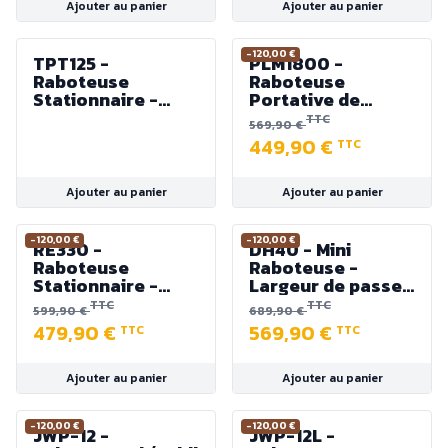
Ajouter au panier
Ajouter au panier
-120,00 €
TPT125 -
PLM1800 -
Raboteuse
Raboteuse
Stationnaire -
Portative de
Largeur de
Chantier - Largeur
TTC
569,90 €
passage 317 mm -
330 mm - 1500W
449,90 €
TTC
1100 W
Ajouter au panier
Ajouter au panier
-120,00 €
-120,00 €
RE330 -
DH40 - Mini
Raboteuse
Raboteuse -
Stationnaire -
Largeur de passe
Largeur 330 mm -
80 mm - 200 W
TTC
TTC
599,90 €
689,90 €
Hauteur 152 mm
Proxxon
479,90 €
569,90 €
TTC
TTC
1500W 230V
Ajouter au panier
Ajouter au panier
-120,00 €
-120,00 €
JWP-12 -
JWP-12L -