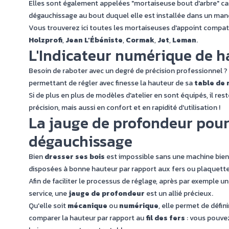
Elles sont également appelées "mortaiseuse bout d'arbre" car 
dégauchissage au bout duquel elle est installée dans un mandri
Vous trouverez ici toutes les mortaiseuses d'appoint compati
Holzprofi
,
Jean L'Ébéniste
,
Cormak
,
Jet
,
Leman
.
L'Indicateur numérique de h
Besoin de raboter avec un degré de précision professionnel ?
permettant de régler avec finesse la hauteur de sa
table de
Si de plus en plus de modèles d'atelier en sont équipés, il re
précision, mais aussi en confort et en rapidité d'utilisation !
La jauge de profondeur pour 
dégauchissage
Bien
dresser ses bois
est impossible sans une machine bien r
disposées à bonne hauteur par rapport aux fers ou plaquette
Afin de faciliter le processus de réglage, après par exemple
service, une
jauge de profondeur
est un allié précieux.
Qu'elle soit
mécanique
ou
numérique
, elle permet de défin
comparer la hauteur par rapport au
fil des fers
: vous pouvez