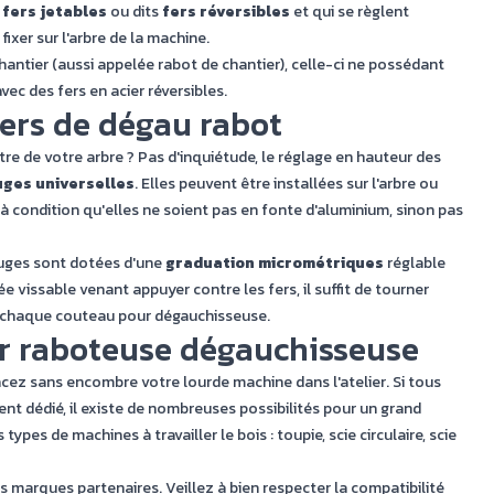
e
fers jetables
ou dits
fers réversibles
et qui se règlent
xer sur l'arbre de la machine.
hantier
(aussi appelée rabot de chantier), celle-ci ne possédant
ec des fers en acier réversibles.
fers de dégau rabot
re de votre arbre ? Pas d'inquiétude, le réglage en hauteur des
uges universelles
. Elles peuvent être installées sur l'arbre ou
, à condition qu'elles ne soient pas en fonte d'aluminium, sinon pas
auges sont dotées d'une
graduation micrométriques
réglable
e vissable venant appuyer contre les fers, il suffit de tourner
e chaque couteau pour dégauchisseuse.
ur raboteuse dégauchisseuse
acez sans encombre votre lourde machine dans l'atelier. Si tous
t dédié, il existe de nombreuses possibilités pour un grand
es de machines à travailler le bois : toupie, scie circulaire, scie
 marques partenaires. Veillez à bien respecter la compatibilité