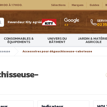
9H00 À 17H00.
Sélections
Marques
Guides
B
SERVI
Revendeur Kity agréé
02 35
4.3
CONSOMMABLES &
UNIVERS DU
JARDIN & MATÉRI
ÉQUIPEMENTS
BÂTIMENT
AGRICOLE
isseuse
Accessoires pour dégauchisseuse-raboteuse
chisseuse-
teur
Indicateur
HOL