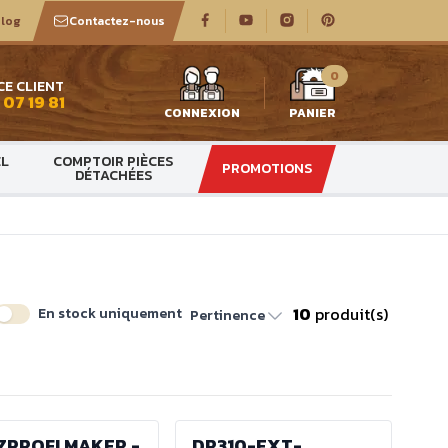
log
Contactez-nous
0
CE CLIENT
 07 19 81
CONNEXION
PANIER
EL
COMPTOIR PIÈCES
PROMOTIONS
DÉTACHÉES
10
produit(s)
En stock uniquement
Pertinence
ZPROFI MAKER -
DR310-EXT-