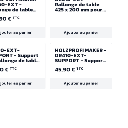
50-EXT -
Rallonge de table
onge de table
425 x 200 mm pour
x 200 mm pour
Dégau-Rabot DR310
,90 €
TTC
au-Rabot DR250
jouter au panier
Ajouter au panier
10-EXT-
HOLZPROFI MAKER -
PORT - Support
DR410-EXT-
allonge de table
SUPPORT - Support
 Dégau-Rabot
de rallonge de table
90 €
45,90 €
TTC
TTC
10
pour Dégau-Rabot
DR410
jouter au panier
Ajouter au panier