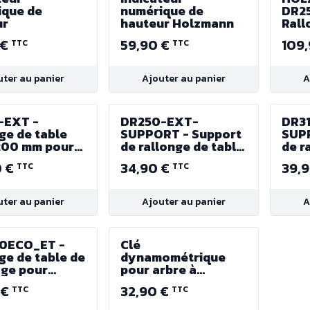
ique de
numérique de
DR2
ur
hauteur Holzmann
Rall
425 
 €
59,90 €
109
TTC
TTC
Dég
uter au panier
Ajouter au panier
A
-EXT -
DR250-EXT-
DR3
ge de table
SUPPORT - Support
SUP
200 mm pour
de rallonge de table
de r
-Rabot DR410
pour Dégau-Rabot
pour
0 €
34,90 €
39,
TTC
TTC
ZPROFI MAKER
DR250
DR3
uter au panier
Ajouter au panier
A
0ECO_ET -
Clé
ge de table de
dynamométrique
age pour
pour arbre à
euse
plaquettes carbure
 €
32,90 €
TTC
TTC
chisseuse
0ECO et