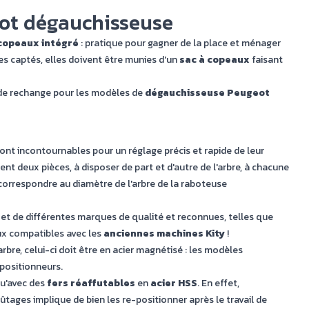
bot dégauchisseuse
 copeaux intégré
: pratique pour gagner de la place et ménager
es captés, elles doivent être munies d'un
sac à copeaux
faisant
de rechange pour les modèles de
dégauchisseuse Peugeot
nt incontournables pour un réglage précis et rapide de leur
nt deux pièces, à disposer de part et d'autre de l'arbre, à chacune
 correspondre au diamètre de l'arbre de la raboteuse
et de différentes marques de qualité et reconnues, telles que
x compatibles avec les
anciennes machines Kity
!
rbre, celui-ci doit être en acier magnétisé : les modèles
 positionneurs.
qu'avec des
fers réaffutables
en
acier HSS
. En effet,
ûtages implique de bien les re-positionner après le travail de