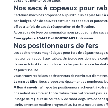
baisser ou monter votre table.
Nos sacs à copeaux pour ra
Certaines machines proposent aujourd'hui un
aspirateur à
son budget. Afin de pouvoir restituer les copeaux et poussièr
office à la fois de sac de récupération et de filtration.
Accessoire de type consommable, nous proposons des sacs 
Energyplane 204ASP
et
HOB260ABS Holzmann
.
Nos positionneurs de fers
Les positionneurs magnétiques pour fers de dégauchissage so
hauteur par rapport aux tables. Un jeu de positionneurs contie
de ses extrémités. La courbure de chaque régleur de fer doit
dégauchisseuse.
Vous trouverez ici des positionneurs de nombreux diamètres 
Leman
et
Elbe
. Nous proposons également de nombreux jeu
# Bon à savoir
: afin que les positionneurs adhèrent à votre a
possédant un arbre en fonte d'aluminium n'attireront pas les
L'usage de régleurs de couteaux de rabot dégau n'a de sens 
l'enlèvement de matière progressif au fur et à mesure des aff