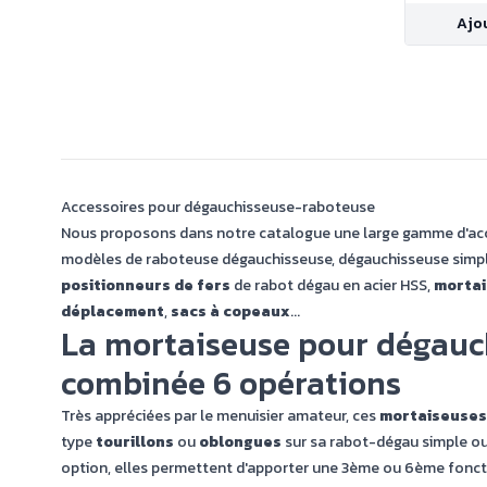
HOB4
Ajo
Accessoires pour dégauchisseuse-raboteuse
Nous proposons dans notre catalogue une large gamme d'acc
modèles de
raboteuse dégauchisseuse
,
dégauchisseuse simp
positionneurs de fers
de rabot dégau en acier HSS,
morta
déplacement
,
sacs à copeaux
...
La mortaiseuse pour dégauc
combinée 6 opérations
Très appréciées par le menuisier amateur, ces
mortaiseuses
type
tourillons
ou
oblongues
sur sa rabot-dégau simple ou
option, elles permettent d'apporter une 3ème ou 6ème fonct