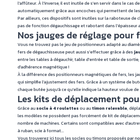
l'affûteur. À l'inverse, il est inutile de s'en servir dans le cas d
automatiquement grâce aux encoches qui permettent de les fi
Par ailleurs, ces dispositifs sont inutiles sur la
raboteuse de c
pas de fonction dégauchissage et rabotant dans l'épaisseur av
Nos jauges de réglage pour 
Vous ne trouvez pas le jeu de positionneurs adapté au diamèt
fers de dégauchisseuse peut aussi s'effectuer grâce à des
ja
entre les tables à dégauchir, table d'entrée et table de sortie
d'adhérence magnétique !
À la différence des positionneurs magnétiques de fers, les j
qui simplifie l'ajustement des fers. Grâce à un système de buté
chaque butée jusqu'à ce qu'elle indique la hauteur voulue d
Les kits de déplacement po
Grâce au
socle à 4 roulettes
ou au
timon relevable
, dépl
les modèles ne possèdent pas forcément de kit de déplacemen
nombre de machines. Certains sont compatibles avec d'autres typ
à ruban, scie à format...
Vous trouverez ici tous les socles ou timons proposés par nos