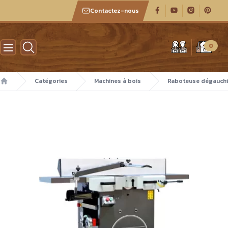
Contactez-nous
Atelier des boiseux
0
Catégories
Machines à bois
Raboteuse dégauch
Accueil