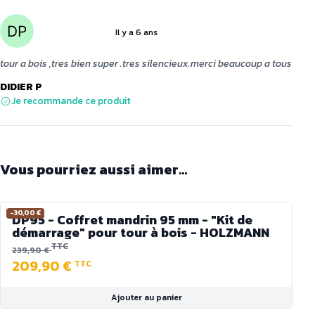
Il y a 6 ans
4 sur 5
tour a bois ,tres bien super .tres silencieux.merci beaucoup a tous
DIDIER P
Je recommande ce produit
Vous pourriez aussi aimer...
-30,00 €
DP95 - Coffret mandrin 95 mm - "Kit de
démarrage" pour tour à bois - HOLZMANN
TTC
239,90 €
209,90 €
TTC
Ajouter au panier