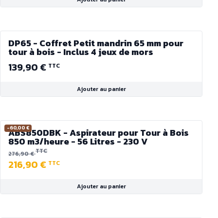
DP65 - Coffret Petit mandrin 65 mm pour
tour à bois - Inclus 4 jeux de mors
139,90 €
TTC
Ajouter au panier
-60,00 €
ABS850DBK - Aspirateur pour Tour à Bois
850 m3/heure - 56 Litres - 230 V
TTC
276,90 €
216,90 €
TTC
Ajouter au panier