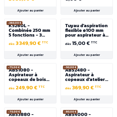
400V - 3000W
Ajouter au panier
Ajouter au panier
-360,00 €
K5260L -
Tuyau d'aspiration
Combinée 250 mm
flexible ø100 mm
5 fonctions - 3
pour aspirateur à
moteurs - 230V ou
copeaux (vendu
3 349,90 €
15,00 €
TTC
TTC
400V
au mètre)
dès
dès
Ajouter au panier
Ajouter au panier
-75,00 €
-90,00 €
ABS1080 -
ABS2480 -
Aspirateur à
Aspirateur à
copeaux de bois
copeaux d'atelier
100L 230V ou
300L 2480 m³/h -
249,90 €
369,90 €
TTC
TTC
400V - 750 W +
230V ou 400V -
dès
dès
tuyau d'aspiration
1500W 1,5CV
2,4 m Ø100 mm
Ajouter au panier
Ajouter au panier
-70,00 €
-80,00 €
ABS3880 -
ABS4000 -