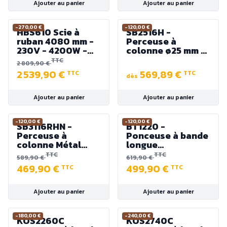
Ajouter au panier
Ajouter au panier
-270,00 €
-120,00 €
HBS610 Scie à
SB2516H -
ruban 4080 mm -
Perceuse à
230V - 4200W -
colonne ø25 mm -
Hauteur et largeur
230V ou 400V -
TTC
2 809,90 €
coupe max. 310 /
1100W Col de
2 539,90 €
569,89 €
TTC
TTC
545 mm
cygne 215 mm
dès
Ajouter au panier
Ajouter au panier
-120,00 €
-120,00 €
SB3116RHN -
BT1220 -
Perceuse à
Ponceuse à bande
colonne Métal
longue
Radiale - 230V -
(1220x150mm) et à
TTC
TTC
589,90 €
619,90 €
900W ø16mm
disque (ø228mm)
469,90 €
499,90 €
TTC
TTC
750W - 230V
Ajouter au panier
Ajouter au panier
-180,00 €
-240,00 €
KOS2260C
KOS2740C