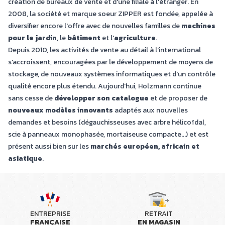
création de bureaux de vente et d'une filiale à l'étranger. En
2008, la société et
marque soeur ZIPPER
est fondée, appelée à
diversifier encore l'offre avec de nouvelles familles de
machines
pour le jardin
, le
bâtiment
et l'
agriculture
.
Depuis 2010, les activités de vente au détail à l'international
s'accroissent, encouragées par le développement de moyens de
stockage, de nouveaux systèmes informatiques et d'un contrôle
qualité encore plus étendu. Aujourd'hui, Holzmann continue
sans cesse de
développer son catalogue
et de proposer de
nouveaux modèles innovants
adaptés aux nouvelles
demandes et besoins (dégauchisseuses avec arbre hélicoïdal,
scie à panneaux monophasée, mortaiseuse compacte...) et est
présent aussi bien sur les
marchés européen, africain et
asiatique
.
ENTREPRISE
RETRAIT
FRANÇAISE
EN MAGASIN