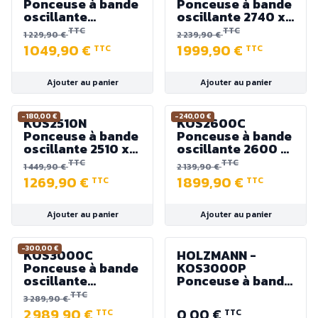
Ponceuse à bande
Ponceuse à bande
oscillante
oscillante 2740 x
2260x150 mm -
150 mm 230V
TTC
TTC
1 229,90 €
2 239,90 €
230V 1500W
3000W
1 049,90 €
1 999,90 €
TTC
TTC
Ajouter au panier
Ajouter au panier
-180,00 €
-240,00 €
KOS2510N
KOS2600C
Ponceuse à bande
Ponceuse à bande
oscillante 2510 x
oscillante 2600 x
150 mm 230V
150 mm 400V -
TTC
TTC
1 449,90 €
2 139,90 €
1500W
4200W
1 269,90 €
1 899,90 €
TTC
TTC
Ajouter au panier
Ajouter au panier
-300,00 €
KOS3000C
HOLZMANN -
Ponceuse à bande
KOS3000P
oscillante
Ponceuse à bande
3000x200mm -
oscillante
TTC
3 289,90 €
400V 3000W (S1)
3000x200mm
2 989,90 €
0,00 €
TTC
TTC