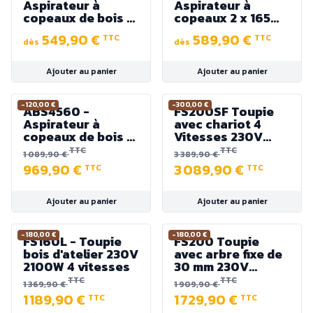
Aspirateur à
Aspirateur à
copeaux de bois 2
copeaux 2 x 165
x 200 L - 230V ou
Litres - 230V ou
549,90 €
589,90 €
TTC
TTC
400V - 2200W
400V - 2200W
dès
dès
(dépression : 2100
Pa)
Ajouter au panier
Ajouter au panier
-120,00 €
-300,00 €
ABS4560 -
FS200SF Toupie
Aspirateur à
avec chariot 4
copeaux de bois 3
Vitesses 230V
x 160 L 400 V -
2800W (S1) -
TTC
TTC
1 089,90 €
3 389,90 €
3700 W
Arbre ø30 mm
969,90 €
3 089,90 €
TTC
TTC
inclinable
Ajouter au panier
Ajouter au panier
-180,00 €
-180,00 €
FS160L - Toupie
FS200 Toupie
bois d'atelier 230V
avec arbre fixe de
2100W 4 vitesses
30 mm 230V
2800W - 4
TTC
TTC
1 369,90 €
1 909,90 €
vitesses (sans
1 189,90 €
1 729,90 €
TTC
TTC
table de