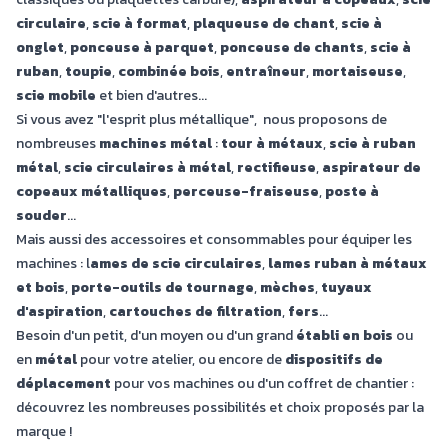
circulaire
,
scie à format
,
plaqueuse de chant
,
scie à
onglet
,
ponceuse à parquet
,
ponceuse de chants
,
scie à
ruban
,
toupie
,
combinée bois
,
entraîneur
,
mortaiseuse
,
scie mobile
et bien d'autres...
Si vous avez "l'esprit plus métallique", nous proposons de
nombreuses
machines métal
:
tour à métaux
,
scie à ruban
métal
,
scie circulaires à métal
,
rectifieuse
,
aspirateur de
copeaux métalliques
,
perceuse-fraiseuse
,
poste à
souder
...
Mais aussi des accessoires et consommables pour équiper les
machines : l
ames de scie circulaires
,
lames ruban à métaux
et bois
,
porte-outils de tournage
,
mèches
,
tuyaux
d'aspiration
,
cartouches de filtration
,
fers
...
Besoin d'un petit, d'un moyen ou d'un grand
établi en bois
ou
en
métal
pour votre atelier, ou encore de
dispositifs de
déplacement
pour vos machines ou d'un coffret de chantier :
découvrez les nombreuses possibilités et choix proposés par la
marque !