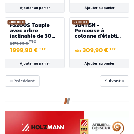
chariotage en alu)
Ajouter au panier
Ajouter au panier
-180,00 €
-70,00 €
FS200S Toupie
SB4115N -
avec arbre
Perceuse à
inclinable de 30
colonne d'établi
mm 230V 2800W
16mm col de cygne
TTC
2 179,90 €
(sans chariot ni
127 mm - 230V
1 999,90 €
309,90 €
TTC
TTC
table)
560W ø16mm
dès
Ajouter au panier
Ajouter au panier
« Précédent
Suivant »