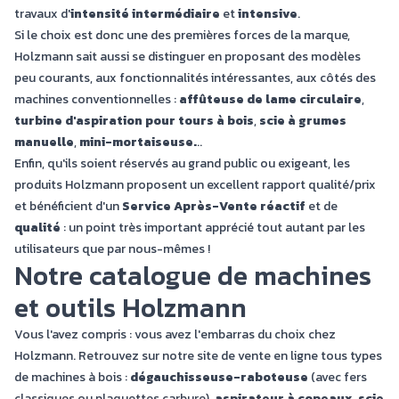
travaux d'
intensité intermédiaire
et
intensive
.
Si le choix est donc une des premières forces de la marque,
Holzmann sait aussi se distinguer en proposant des modèles
peu courants, aux fonctionnalités intéressantes, aux côtés des
machines conventionnelles :
affûteuse de lame circulaire
,
turbine d'aspiration pour tours à bois
,
scie à grumes
manuelle
,
mini-mortaiseuse.
..
Enfin, qu'ils soient réservés au grand public ou exigeant, les
produits Holzmann proposent un excellent rapport qualité/prix
et bénéficient d'un
Service Après-Vente réactif
et de
qualité
: un point très important apprécié tout autant par les
utilisateurs que par nous-mêmes !
Notre catalogue de machines
et outils Holzmann
Vous l'avez compris : vous avez l'embarras du choix chez
Holzmann. Retrouvez sur notre site de vente en ligne tous types
de machines à bois :
dégauchisseuse-raboteuse
(avec fers
classiques ou plaquettes carbure),
aspirateur à copeaux
,
scie