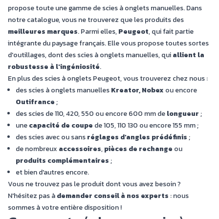
propose toute une gamme de scies à onglets manuelles. Dans
notre catalogue, vous ne trouverez que les produits des
meilleures marques
. Parmi elles,
Peugeot
, qui fait partie
intégrante du paysage français. Elle vous propose toutes sortes
d'outillages, dont des scies à onglets manuelles, qui
allient la
robustesse à l'ingéniosité
.
En plus des scies à onglets Peugeot, vous trouverez chez nous :
des scies à onglets manuelles
Kreator, Nobex
ou encore
Outifrance
;
des scies de 110, 420, 550 ou encore 600 mm de
longueur
;
une
capacité de coupe
de 105, 110 130 ou encore 155 mm ;
des scies avec ou sans
réglages d'angles prédéfinis
;
de nombreux
accessoires
,
pièces de rechange
ou
produits complémentaires
;
et bien d'autres encore.
Vous ne trouvez pas le produit dont vous avez besoin ?
N'hésitez pas à
demander conseil à nos experts
: nous
sommes à votre entière disposition !