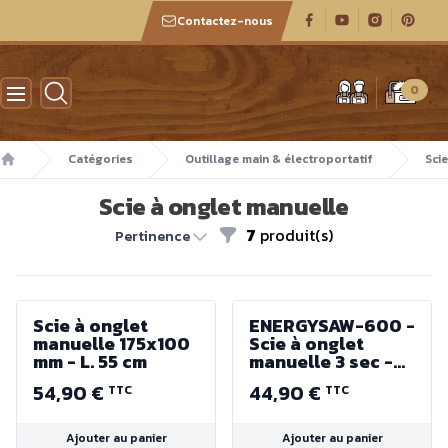
Contactez-nous
Atelier des boiseux
0
Catégories
Outillage main & électroportatif
Sci
Accueil
Scie à onglet manuelle
7
produit(s)
Filtres
Pertinence
Scie à onglet
ENERGYSAW-600 -
manuelle 175x100
Scie à onglet
mm - L. 55 cm
manuelle 3 sec -
600mm avec
54,90 €
44,90 €
TTC
TTC
embase bois MDF
et table ABS
Ajouter au panier
Ajouter au panier