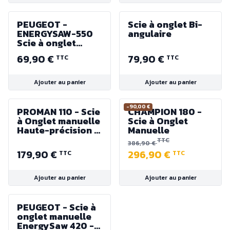
PEUGEOT -
Scie à onglet Bi-
ENERGYSAW-550
angulaire
Scie à onglet
manuelle 3 sec -
69,90 €
79,90 €
TTC
TTC
550mm avec
embase bois MDF
et table ABS
Ajouter au panier
Ajouter au panier
-90,00 €
PROMAN 110 - Scie
CHAMPION 180 -
à Onglet manuelle
Scie à Onglet
Haute-précision -
Manuelle
Hauteur de coupe
TTC
386,90 €
110 mm
179,90 €
296,90 €
TTC
TTC
Ajouter au panier
Ajouter au panier
PEUGEOT - Scie à
onglet manuelle
EnergySaw 420 -