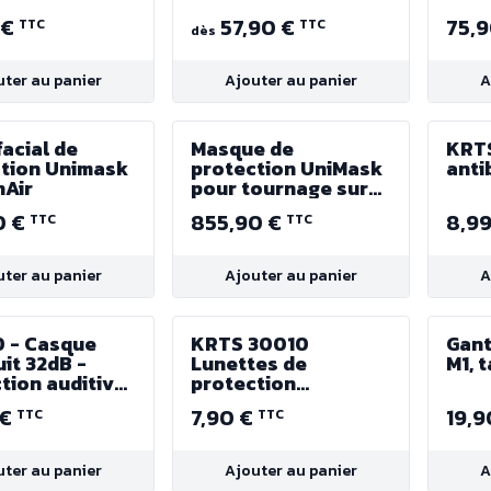
 €
57,90 €
75,
TTC
TTC
dès
uter au panier
Ajouter au panier
A
facial de
Masque de
KRT
tion Unimask
protection UniMask
anti
nAir
pour tournage sur
bois | Menuiserie -
0 €
855,90 €
8,9
TTC
TTC
Kit Complet -
CleanAir
uter au panier
Ajouter au panier
A
 - Casque
KRTS 30010
Gant
uit 32dB -
Lunettes de
M1, t
tion auditive
protection
règlables avec
 €
7,90 €
19,9
TTC
TTC
cordon
uter au panier
Ajouter au panier
A