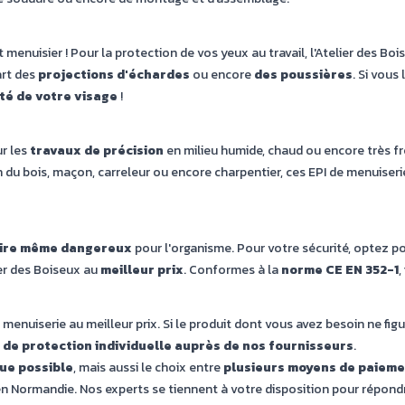
st menuisier ! Pour la protection de vos yeux au travail, l'Atelier des
art des
projections d'échardes
ou encore
des poussières
. Si vou
ité de votre visage
!
ur les
travaux de précision
en milieu humide, chaud ou encore très fr
an du bois, maçon, carreleur ou encore charpentier, ces EPI de menuise
oire même dangereux
pour l'organisme. Pour votre sécurité, optez po
ier des Boiseux au
meilleur prix
. Conformes à la
norme CE EN 352-1
,
enuiserie au meilleur prix. Si le produit dont vous avez besoin ne fig
e protection individuelle
auprès de nos fournisseurs
.
que possible
, mais aussi le choix entre
plusieurs moyens de paieme
en Normandie. Nos experts se tiennent à votre disposition pour répond