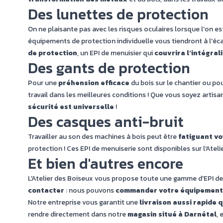
Des lunettes de protection
On ne plaisante pas avec les risques oculaires lorsque l'on e
équipements de protection individuelle vous tiendront à l'éc
de protection
, un EPI de menuisier qui
couvrira l'intégral
Des gants de protection
Pour une
préhension efficace
du bois sur le chantier ou po
travail dans les meilleures conditions ! Que vous soyez artis
sécurité est universelle
!
Des casques anti-bruit
Travailler au son des machines à bois peut être
fatiguant v
protection ! Ces EPI de menuiserie sont disponibles sur l'Atel
Et bien d'autres encore
L'Atelier des Boiseux vous propose toute une gamme d'EPI de m
contacter
: nous pouvons
commander votre équipement d
Notre entreprise vous garantit une
livraison aussi rapide 
rendre directement dans notre
magasin situé à Darnétal
, 