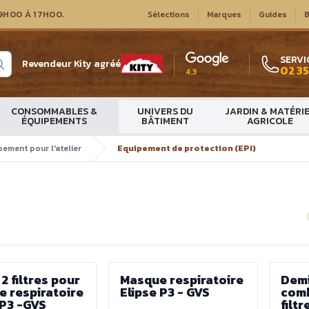
9H00 À 17H00.
Sélections
Marques
Guides
B
SERVI
Revendeur Kity agréé
02 35
4.3
CONSOMMABLES &
UNIVERS DU
JARDIN & MATÉRI
ÉQUIPEMENTS
BÂTIMENT
AGRICOLE
pement pour l'atelier
Equipement de protection (EPI)
2 filtres pour
Masque respiratoire
Dem
 respiratoire
Elipse P3 - GVS
comb
 P3 -GVS
filtr