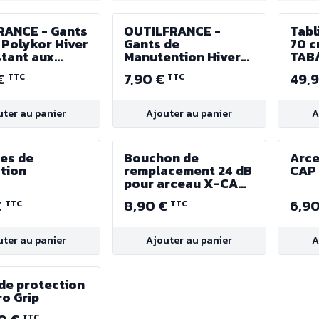
RANCE - Gants
OUTILFRANCE -
Tabli
Polykor Hiver
Gants de
70 c
stant aux
Manutention Hiver
TAB
es - Indice de
"Big Jim" - Taille 9
 €
7,90 €
49,
TTC
TTC
tion X2X -
9
uter au panier
Ajouter au panier
A
es de
Bouchon de
Arce
tion
remplacement 24 dB
CAP
pour arceau X-CAP
Uvex
€
8,90 €
6,9
TTC
TTC
uter au panier
Ajouter au panier
A
de protection
o Grip
TTC