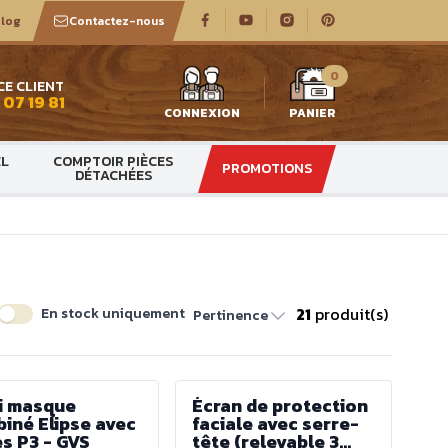
log
Contactez-nous
0
CE CLIENT
 07 19 81
CONNEXION
PANIER
EL
COMPTOIR PIÈCES
PROMOTIONS
DÉTACHÉES
21
produit(s)
En stock uniquement
Pertinence
i masque
Écran de protection
iné Elipse avec
faciale avec serre-
es P3 - GVS
tête (relevable 3