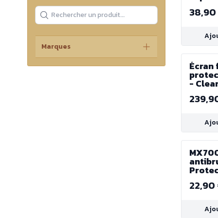
38,90
Ajo
Marques
Écran 
protec
- Clea
239,9
Ajo
MX700
antibr
Protec
élevée
22,90
Ajo