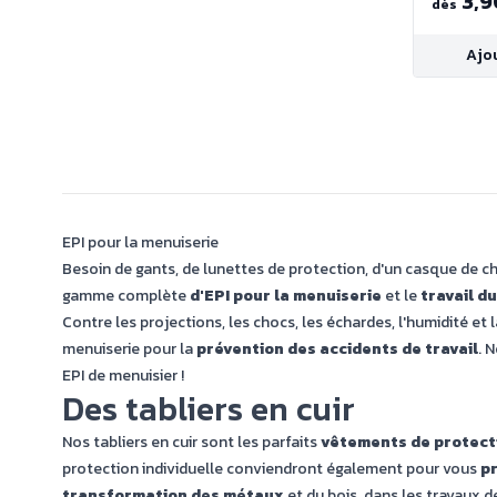
3,9
dès
Ajo
EPI pour la menuiserie
Besoin de gants, de lunettes de protection, d'un casque de ch
gamme complète
d'EPI pour la menuiserie
et le
travail du
Contre les projections, les chocs, les échardes, l'humidité et
menuiserie pour la
prévention des accidents de travail
. 
EPI de menuisier !
Des tabliers en cuir
Nos tabliers en cuir sont les parfaits
vêtements de protect
protection individuelle conviendront également pour vous
p
transformation des métaux
et du bois, dans les travaux