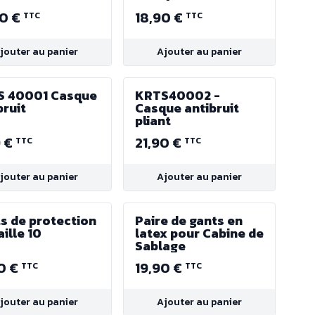
positions) -
90 €
18,90 €
TTC
TTC
Protection
complète
jouter au panier
Ajouter au panier
S 40001 Casque
KRTS40002 -
bruit
Casque antibruit
pliant
9 €
21,90 €
TTC
TTC
jouter au panier
Ajouter au panier
s de protection
Paire de gants en
aille 10
latex pour Cabine de
Sablage
0 €
19,90 €
TTC
TTC
jouter au panier
Ajouter au panier