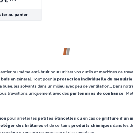
0 €
uter au panier
antier ou même anti-bruit pour utiliser vos outils et machines de trava
 bois
en général. Tout pour la
protection individuelle du menuisie
 la buée, les solvants dans un milieu avec peu de ventilation... Dans no
Nous travaillons uniquement avec des
partenaires de confiance
: Me
ion
pour arrêter les
petites étincelles
ou en cas de
griffure d'un 
rotéger des brûlures
et de certains
produits chimiques
dans les d
 de soudure ou encore de montage et d'assemblage.