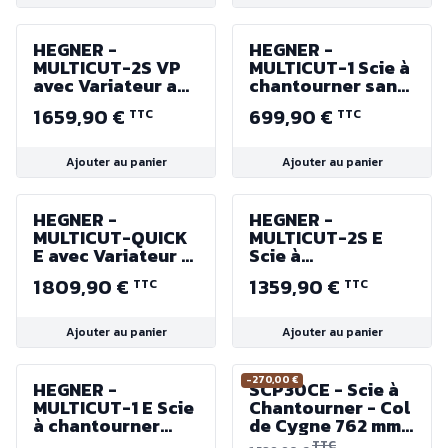
230V 180W 700-
1600 tr/min.
HEGNER -
HEGNER -
MULTICUT-2S VP
MULTICUT-1 Scie à
avec Variateur au
chantourner sans
Pied - Col de
Variateur - Col de
1 659,90 €
699,90 €
TTC
TTC
Cygne 460 mm -
cygne 365 mm -
230V 100W 400 à
230V 100W 1400
1400 tr/min.
tr/min.
Ajouter au panier
Ajouter au panier
HEGNER -
HEGNER -
MULTICUT-QUICK
MULTICUT-2S E
E avec Variateur -
Scie à
Col de Cygne 560
chantourner avec
1 809,90 €
1 359,90 €
TTC
TTC
mm - 230V 100W
variateur - Col de
400 à 1400 tr/min.
cygne 460 mm -
230V 100W 400 à
Ajouter au panier
Ajouter au panier
1400 tr/min.
-270,00 €
HEGNER -
SCP30CE - Scie à
MULTICUT-1 E Scie
Chantourner - Col
à chantourner
de Cygne 762 mm -
avec Variateur -
Table 358 x 825
TTC