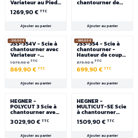
Variateur au Pied -
chantourner de
Col de Cygne 365
précision
1 269,90 €
TTC
mm - 230V 100W
400-1400 tr/min.
Ajouter au panier
Ajouter au panier
-210,00 €
-180,00 €
JSS-354V - Scie à
JSS-354 - Scie à
chantourner avec
chantourner -
Variateur -
Hauteur de coupe
Hauteur de coupe
60 mm - Col de
TTC
TTC
1 079,90 €
879,90 €
60 mm - 120 W
Cygne 460 mm -
869,90 €
699,90 €
TTC
TTC
120 W
Ajouter au panier
Ajouter au panier
HEGNER -
HEGNER -
POLYCUT 3 Scie à
MULTICUT-SE Scie
chantourner avec
à chantourner
boîte de vitesses
avec variateur -
3 029,90 €
1 509,90 €
TTC
TTC
& commande à
Col de cygne 460
pied - Col de
mm - 230V 100W
cygne 500 mm -
1400 tr/min.
Ajouter au panier
Ajouter au panier