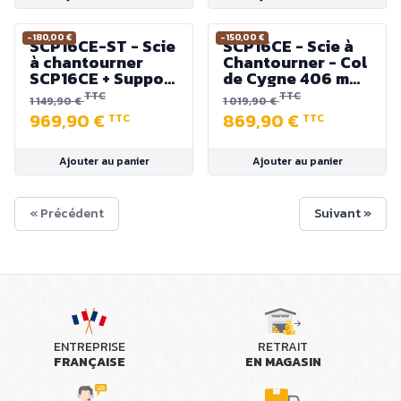
-180,00 €
-150,00 €
SCP16CE-ST - Scie
SCP16CE - Scie à
à chantourner
Chantourner - Col
SCP16CE + Support
de Cygne 406 mm
Réglable
- Table 305 x 470
TTC
TTC
1 149,90 €
1 019,90 €
mm - 220 V
969,90 €
869,90 €
TTC
TTC
Ajouter au panier
Ajouter au panier
« Précédent
Suivant »
ENTREPRISE
RETRAIT
FRANÇAISE
EN MAGASIN