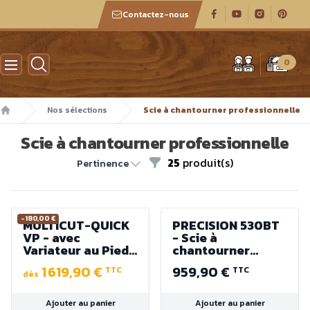
Contactez-nous
Atelier des boiseux
0
Nos sélections
Scie à chantourner professionnelle
Accueil
Scie à chantourner professionnelle
25
produit(s)
Filtres
Pertinence
-180,00 €
MULTICUT-QUICK
PRECISION 530BT
VP - avec
- Scie à
Variateur au Pied -
chantourner
Col de Cygne 560
Grande taille "Big
1 619,90 €
959,90 €
TTC
TTC
mm - 230V 100W
Table” - Table 720
dès
400 à 1400 tr/min.
x 510 mm
Ajouter au panier
Ajouter au panier