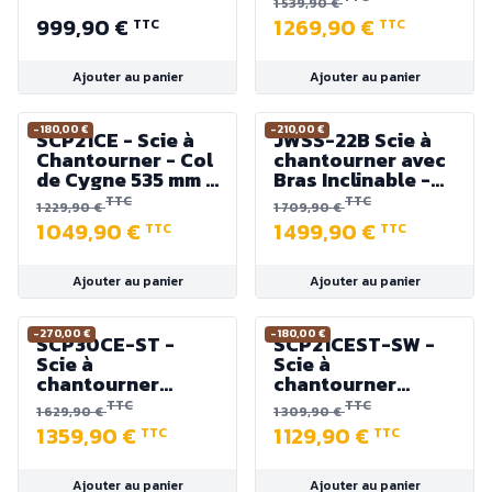
1 539,90 €
Col de cygne 365
mm - 220 V
999,90 €
1 269,90 €
TTC
TTC
mm - 230V 100W
400-1400 tr/min.
Ajouter au panier
Ajouter au panier
-180,00 €
-210,00 €
SCP21CE - Scie à
JWSS-22B Scie à
Chantourner - Col
chantourner avec
de Cygne 535 mm -
Bras Inclinable -
Table 345 x 597
Col de Cygne 565
TTC
TTC
1 229,90 €
1 709,90 €
mm - 220 V
mm - 500 W
1 049,90 €
1 499,90 €
TTC
TTC
Ajouter au panier
Ajouter au panier
-270,00 €
-180,00 €
SCP30CE-ST -
SCP21CEST-SW -
Scie à
Scie à
chantourner
chantourner
SCP30CE +
SCP21CE avec
TTC
TTC
1 629,90 €
1 309,90 €
Piètement
Support réglable
1 359,90 €
1 129,90 €
TTC
TTC
réglable
Ajouter au panier
Ajouter au panier