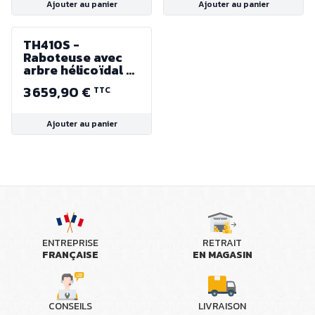
Ajouter au panier
Ajouter au panier
TH410S -
Raboteuse avec
arbre hélicoïdal à
72 plaquettes -
3 659,90 €
TTC
Largeur 410 mm -
3000 W - 400 V
Ajouter au panier
ENTREPRISE
RETRAIT
FRANÇAISE
EN MAGASIN
CONSEILS
LIVRAISON