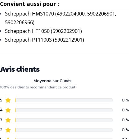
Convient aussi pour :
Scheppach HMS1070 (
4902204000, 5902206901,
5902206966)
Scheppach HT1050 (
5902202901)
Scheppach PT1100S (
5902212901)
Avis clients
Moyenne sur 0 avis
100% des clients recommandent ce produit
5
0 %
4
0 %
3
0 %
2
0 %