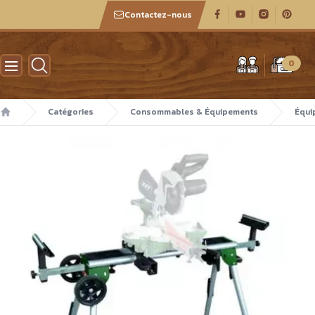
Contactez-nous
Atelier des boiseux
0
Catégories
Consommables & Équipements
Équi
Accueil