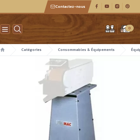
Contactez-nous
Atelier des boiseux
0
Catégories
Consommables & Équipements
Équi
Accueil