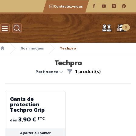
Contactez-nous
Atelier des boiseux
0
Nos marques
Techpro
Accueil
Techpro
1
produit(s)
Filtres
Pertinence
Gants de
protection
Techpro Grip
3,90 €
TTC
dès
Ajouter au panier