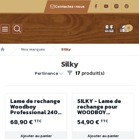
Contactez-nous
Atelier des boiseux
0
Nos marques
Silky
Accueil
Silky
17
produit(s)
Filtres
Pertinence
Lame de rechange
SILKY - Lame de
Woodboy
rechange pour
Professional 240-
WOODBOY
32 (sans dosseret)
Professional
68,90 €
54,90 €
TTC
TTC
240mm
Ajouter au panier
Ajouter au panier