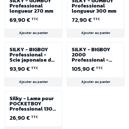
SILKY - GOMBOY
SILKY - GOMBOY
Professional
Professional
longueur 270 mm
longueur 300 mm
69,90 €
72,90 €
TTC
TTC
Ajouter au panier
Ajouter au panier
SILKY - BIGBOY
SILKY - BIGBOY
Professional -
2000
Scie japonaise de
Professional -
charpentier
Scie japonaise
93,90 €
105,90 €
TTC
TTC
pliable - Longueur
d'élagage lame
360 mm
360 mm
Ajouter au panier
Ajouter au panier
Silky - Lame pour
POCKETBOY
Professional 130-
26
26,90 €
TTC