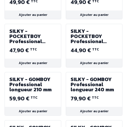
49,90 €
49,90 €
TTC
TTC
14/30mm (fine) -
7.5/30mm
épaisseur 1.1mm
(moyenne) -
épaisseur 1.3mm
Ajouter au panier
Ajouter au panier
SILKY -
SILKY -
POCKETBOY
POCKETBOY
Professional
Professional
Longueur 170 mm
Longueur 130 mm
47,90 €
44,90 €
TTC
TTC
Ajouter au panier
Ajouter au panier
SILKY - GOMBOY
SILKY - GOMBOY
Professional
Professional
longueur 210 mm
longueur 240 mm
59,90 €
79,90 €
TTC
TTC
Ajouter au panier
Ajouter au panier