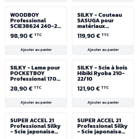
WOODBOY
SILKY - Couteau
Professional
SASUGA pour
SCIE38624 240-26
matériaux
(dents)
isolants à lame
98,90 €
119,90 €
TTC
TTC
courbée de 390
mm
Ajouter au panier
Ajouter au panier
SILKY - Lame pour
SILKY - Scie à bois
POCKETBOY
Hibiki Ryoba 210-
Professional 170-
22/10
26
28,90 €
121,90 €
TTC
TTC
Ajouter au panier
Ajouter au panier
SUPER ACCEL 21
SUPER ACCEL 21
Professional Silky
Professional Silky
- Scie japonaise
- Scie japonaise
210mm - denture
210mm - denture