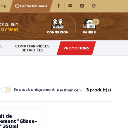
log
Contactez-nous
0
CE CLIENT
 07 19 81
CONNEXION
PANIER
EL
COMPTOIR PIÈCES
PROMOTIONS
DÉTACHÉES
3
produit(s)
En stock uniquement
Pertinence
it de
sement "Glisse-
" 350ml