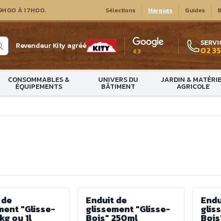
9H00 À 17H00.
Sélections
Marques
Guides
B
SERVI
Revendeur Kity agréé
02 35
4.3
CONSOMMABLES &
UNIVERS DU
JARDIN & MATÉRI
ÉQUIPEMENTS
BÂTIMENT
AGRICOLE
 de
Enduit de
Endu
ment "Glisse-
glissement "Glisse-
glis
kg ou 1l
Bois" 250ml
Bois