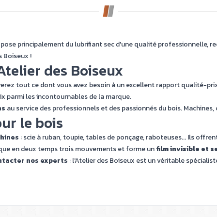
se principalement du lubrifiant sec d'une qualité professionnelle, rec
s Boiseux !
'Atelier des Boiseux
erez tout ce dont vous avez besoin à un excellent rapport qualité-prix e
hoix parmi les incontournables de la marque.
ns
au service des professionnels et des passionnés du bois. Machines, ou
ur le bois
chines
: scie à ruban, toupie, tables de ponçage, raboteuses... Ils offre
applique en deux temps trois mouvements et forme un
film invisible et s
ntacter nos experts
: l'Atelier des Boiseux est un véritable spécialis