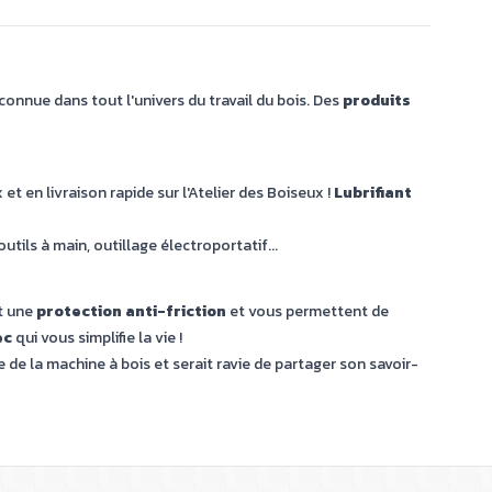
onnue dans tout l'univers du travail du bois. Des
produits
t en livraison rapide sur l'Atelier des Boiseux !
Lubrifiant
tils à main, outillage électroportatif...
nt une
protection anti-friction
et vous permettent de
ec
qui vous simplifie la vie !
te de la machine à bois et serait ravie de partager son savoir-