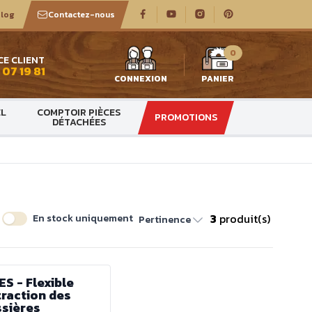
log
Contactez-nous
0
CE CLIENT
 07 19 81
CONNEXION
PANIER
EL
COMPTOIR PIÈCES
PROMOTIONS
DÉTACHÉES
3
produit(s)
En stock uniquement
Pertinence
ES - Flexible
traction des
sières