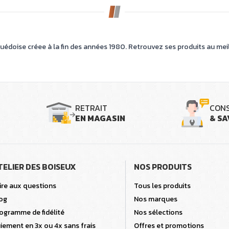
suédoise créee à la fin des années 1980. Retrouvez ses produits au meill
RETRAIT
CONS
EN MAGASIN
& SA
TELIER DES BOISEUX
NOS PRODUITS
ire aux questions
Tous les produits
og
Nos marques
ogramme de fidélité
Nos sélections
iement en 3x ou 4x sans frais
Offres et promotions