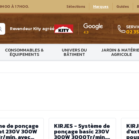
9H00 À 17H00.
Sélections
Marques
Guides
B
SERVI
Revendeur Kity agréé
02 35
4.3
CONSOMMABLES &
UNIVERS DU
JARDIN & MATÉRI
ÉQUIPEMENTS
BÂTIMENT
AGRICOLE
me de ponçage
KIRJES - Système de
KIRJ
et 230V 300W
ponçage basic 230V
d'ex
/min. avec
300W 3000Tr/min.
pous