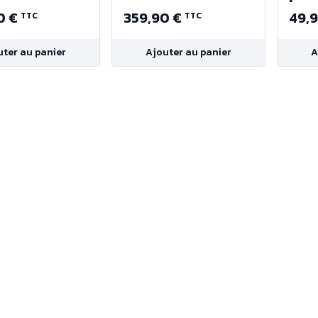
 sortie
avec double sortie
0 €
359,90 €
49,
TTC
TTC
e
d'arbre
uter au panier
Ajouter au panier
A