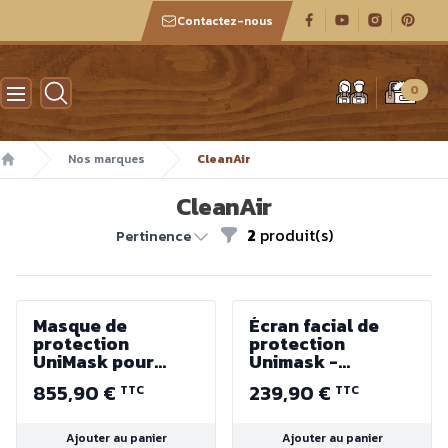
Contactez-nous
Atelier des boiseux
0
Nos marques
CleanAir
Accueil
CleanAir
2
produit(s)
Filtres
Pertinence
Masque de
Écran facial de
protection
protection
UniMask pour
Unimask -
tournage sur bois
CleanAir
855,90 €
239,90 €
TTC
TTC
| Menuiserie - Kit
Complet -
CleanAir
Ajouter au panier
Ajouter au panier