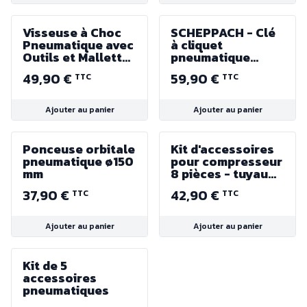
Visseuse à Choc
SCHEPPACH - Clé
Pneumatique avec
à cliquet
Outils et Mallette
pneumatique
- Rotation droite
multi-fonctions
49,90 €
59,90 €
TTC
TTC
et gauche
1/2"
Ajouter au panier
Ajouter au panier
Ponceuse orbitale
Kit d'accessoires
pneumatique ø150
pour compresseur
mm
8 pièces - tuyau
de 5 m, pistolet à
37,90 €
42,90 €
TTC
TTC
peinture, gonfleur
de pneus, pistolet
pulvérisateur,
Ajouter au panier
Ajouter au panier
pistolet de
soufflage, 3
adaptateurs
Kit de 5
différents
accessoires
pneumatiques