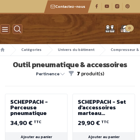
Contactez-nous
Atelier des boiseux
0
Catégories
Univers du bâtiment
Compresseur & 
Accueil
Outil pneumatique & accessoires
7
produit(s)
Filtres
Pertinence
SCHEPPACH -
SCHEPPACH - Set
Perceuse
d'accessoires
pneumatique
marteau
pneumatique
34,90 €
29,90 €
TTC
TTC
Ajouter au panier
Ajouter au panier