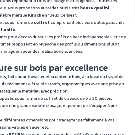
utils répondant à tous les budgets et exigences. Toutes les
le. Nous proposons aussi des outils très
haute qualité
célèbre marque
Kirschen
"Deux Cerises".
tent sous forme de
coffret
comprenant plusieurs outils panachés,
 l'unité
.
ts pour découvrir tous les profils de base indispensables, et ce à
 l'unité proposent en revanche des profils ou dimensions plutôt
sier aguerri pour des réalisations avancées.
ture sur bois par excellence
 faits pour travailler et sculpter le bois, à la base du travail de
s. Ils réclament d'être résistants, ergonomiques avec une prise en
attaquer le matériau avec précision.
oposés sous forme de coffret de ciseaux de 5 à 20 pièces.
pour une grande variété d'usage, et permet de s'équiper à prix
de différentes dimensions pour s'adapter parfaitement à vos
sans viroles en acier etc.
ienne
STUBAI
, proposant une grande variété d'outils de sculpture