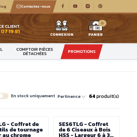
log
Contactez-nous
0
CE CLIENT
 07 19 81
CONNEXION
PANIER
EL
COMPTOIR PIÈCES
PROMOTIONS
DÉTACHÉES
64
produit(s)
En stock uniquement
Pertinence
G - Coffret de
SES6TLG - Coffret
tils de tournage
de 6 Ciseaux à Bois
r au chrome
HSS - Largeur 6 à 38