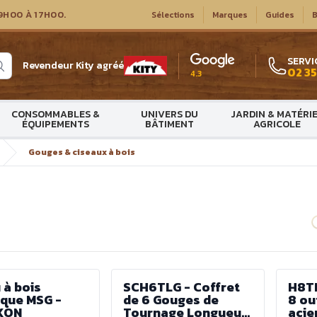
9H00 À 17H00.
Sélections
Marques
Guides
B
SERVI
Revendeur Kity agréé
02 35
4.3
CONSOMMABLES &
UNIVERS DU
JARDIN & MATÉRI
ÉQUIPEMENTS
BÂTIMENT
AGRICOLE
Gouges & ciseaux à bois
 à bois
SCH6TLG - Coffret
H8TL
ique MSG -
de 6 Gouges de
8 ou
XON
Tournage Longueur
acie