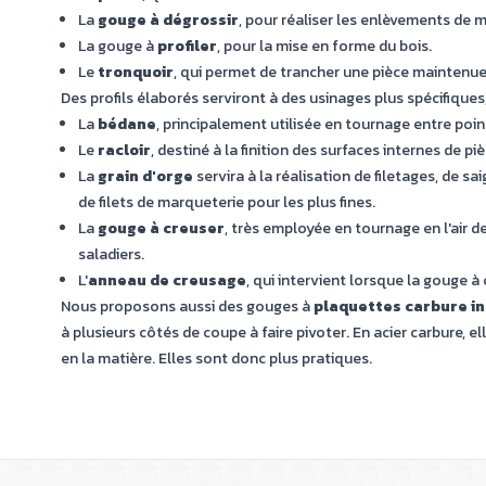
La
gouge à dégrossir
, pour réaliser les enlèvements de m
La gouge à
profiler
, pour la mise en forme du bois.
Le
tronquoir
, qui permet de trancher une pièce maintenue
Des profils élaborés serviront à des usinages plus spécifiques, 
La
bédane
, principalement utilisée en tournage entre point
Le
racloir
, destiné à la finition des surfaces internes de p
La
grain d'orge
servira à la réalisation de filetages, de sa
de filets de marqueterie pour les plus fines.
La
gouge à creuser
, très employée en tournage en l'air 
saladiers.
L'
anneau de creusage
, qui intervient lorsque la gouge à
Nous proposons aussi des gouges à
plaquettes carbure i
à plusieurs côtés de coupe à faire pivoter. En acier carbure,
en la matière. Elles sont donc plus pratiques.