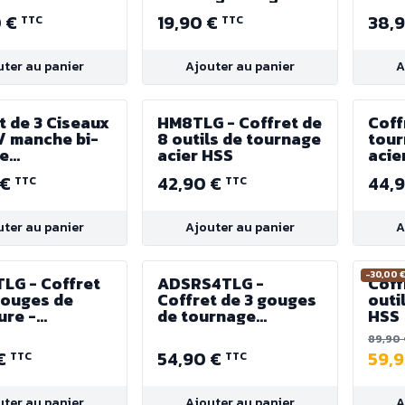
185 mm
0 €
19,90 €
38,
TTC
TTC
uter au panier
Ajouter au panier
A
t de 3 Ciseaux
HM8TLG - Coffret de
Coff
 / manche bi-
8 outils de tournage
tour
re
acier HSS
acie
26/40mm +
 €
42,90 €
44,
TTC
TTC
uter au panier
Ajouter au panier
A
-30,00 
LG - Coffret
ADSRS4TLG -
Coff
Gouges de
Coffret de 3 gouges
outi
ure -
de tournage
HSS
eur 210 mm
anneaux prisonniers
89,90
+ 1 racloir acier
 €
54,90 €
59,
TTC
TTC
uter au panier
Ajouter au panier
A