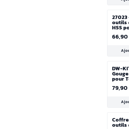
27023 
outils
HSS po
bois
66,90
Ajo
DW-KIT
Gouge
pour T
Bois
79,90
Ajo
Coffre
outils