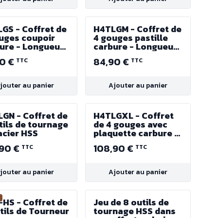
GS - Coffret de
H4TLGM - Coffret de
uges coupoir
4 gouges pastille
ure - Longueur
carbure - Longueur
manche 246 mm
de manche 338 mm
90 €
84,90 €
TTC
TTC
jouter au panier
Ajouter au panier
GN - Coffret de
H4TLGXL - Coffret
tils de tournage
de 4 gouges avec
acier HSS
plaquette carbure -
Longueur de
,90 €
108,90 €
TTC
TTC
manche 402 mm
jouter au panier
Ajouter au panier
€
HS - Coffret de
Jeu de 8 outils de
tils de Tourneur
tournage HSS dans