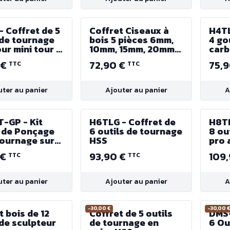
- Coffret de 5
Coffret Ciseaux à
H4TL
 de tournage
bois 5 pièces 6mm,
4 go
ur mini tour à
10mm, 15mm, 20mm
carb
et 25mm - Stanley
de 
 €
72,90 €
75,
TTC
TTC
uter au panier
Ajouter au panier
A
-GP - Kit
H6TLG - Coffret de
H8TL
 de Ponçage
6 outils de tournage
8 ou
ournage sur
HSS
pro 
 €
93,90 €
109
TTC
TTC
uter au panier
Ajouter au panier
A
-30,00 €
-30,00 
t bois de 12
Coffret de 5 outils
DMS-
 de sculpteur
de tournage en
6 Ou