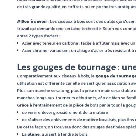
de très grande qualité, en coffrets ou en pochettes pratiques
# Bon à savoir
: Les ciseaux à bois sont des outils qui s'usent
travail qui demande une certaine technicité. Selon vos conna
entre 2 types d'aciers :
Acier avec teneur en carbone : facile à affûter mais avec un 
Acier chrome-vanadium : un alliage d'acier très résistant à d
Les gouges de tournage : une
Comparativement aux ciseaux à bois, la
gouge de tournag
utilisation est différente car elle ne sert qu'en association av
Plus son manche sera long, plus la prise en main sera stable
manches longs aux tourneurs débutants, afin de bien se famili
Grâce à l'entraînement de la pièce de bois par le tour, la goug
de venir enlever grossièrement de la matière
de réaliser des enlèvements de matière localisés, plus fins
De cette façon, on trouvera donc des gouges destinées spécif
La
plane
, qui sert à fendre le bois.