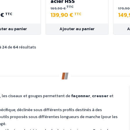
acier HSS
TTC
169,90 €
179,90
 €
139,90 €
149
TTC
TTC
uter au panier
Ajouter au panier
A
à
24
de
64
résultats
s, les ciseaux et gouges permettent de
façonner
,
creuser
et
cifique, déclinée sous différents profils destinés à des
es outils proposés sous différentes longueurs de manche (pour les
agé.