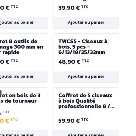
mm
90 €
39,90 €
TTC
TTC
jouter au panier
Ajouter au panier
ret 8 outils de
TWCS5 - Ciseaux à
nage 300 mm en
bois, 5 pcs -
r rapide
6/13/19/25/32mm
90 €
48,90 €
TTC
TTC
jouter au panier
Ajouter au panier
€
ret en bois de 3
Coffret de 5 ciseaux
ls de tourneur
à bois Qualité
professionnelle 8 /
10 / 12 / 15 / 20 mm
TTC
 €
90 €
59,90 €
TTC
TTC
jouter au panier
Ajouter au panier