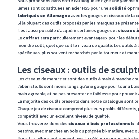
Nous proposons dans notre catalogue en ligne une gamme d'o
lames sont constituées en acier HSS pour une
solidité
optima
fabriqués en Allemagne
avec les gouges et ciseaux de la 
Si la plupart des outils proposés par les marques se présen
il est aussi possible d'acquérir certaines gouges et
ciseaux à
Le
coffret
sera particulièrement avantageux pour les débutan
moindre coût, quel que soit le niveau de qualité. Les outils à
spécifiques, plus souvent recherchés par le tourneur et menui
Les ciseaux : outils de sculp
Les ciseaux de menuisier sont des outils à main à manche courts,
l'ébéniste. Ils sont moins longs qu'une gouge pour tour à boi
main agréable, et ne pas présenter de faiblesse pour pouvoir 
La majorité des outils présents dans notre catalogue sont pr
Chaque jeu de ciseaux comprend plusieurs profils différents, 
compétitif avec un excellent niveau de qualité.
Vous trouverez donc des
ciseaux à bois professionnels
, 
besoins, avec manches en bois ou poignée bi-matière, avec ou 
Nous travaillons notamment avec la célèbre marque autrich