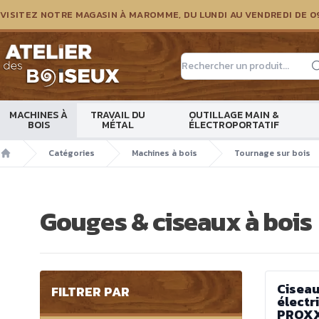
VISITEZ NOTRE MAGASIN À MAROMME, DU LUNDI AU VENDREDI DE 0
Atelier des boiseux
MACHINES À
TRAVAIL DU
OUTILLAGE MAIN &
BOIS
MÉTAL
ÉLECTROPORTATIF
Catégories
Machines à bois
Tournage sur bois
Accueil
Gouges & ciseaux à bois
Ciseau
FILTRER PAR
électr
PROX