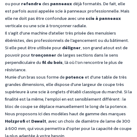
ou pour
refendre
des
panneaux
déjà formatés. De fait, elle
est parfois aussi appelée scie à panneaux professionnelle. Mais
elle ne doit pas être confondue avec une
scie à panneaux
verticale ou une scie à tronçonner radiale.
Il s'agit d'une machine d'atelier très prisée des menuisiers
ébénistes, des professionnels de l'agencement ou du bâtiment.
Si elle peut être utilisée pour
déligner
, son grand atout est de
pouvoir pour
tronçonner
de larges sections dans le sens
perpendiculaire du
fil du bois
, là où l'on rencontre le plus de
résistance.
Munie d'un bras sous forme de
potence
et d'une table de très
grandes dimensions, elle dispose d'une largeur de coupe très
supérieure à une scie à onglets d'établi classique du marché. Si la
finalité est la même, l'emploi en est sensiblement différent : le
bloc de coupe se déplace manuellement le long de la potence.
Nous proposons ici des modèles haut de gamme des marques
Holzprofi
et
Dewalt
, avec un choix de diamètre de lame de 300
à 600 mm, qui vous permettra d'opter pour la capacité de coupe
la plus adaptée à votre besoin.