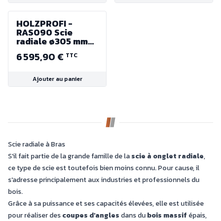
HOLZPROFI -
RAS090 Scie
radiale ø305 mm
Hauteur de coupe
6 595,90 €
TTC
90 mm -
230V/50Hz -
1.5Kw/2CV
Ajouter au panier
Scie radiale à Bras
S'il fait partie de la grande famille de la
scie à onglet radiale
,
ce type de scie est toutefois bien moins connu. Pour cause, il
s'adresse principalement aux industries et professionnels du
bois.
Grâce à sa puissance et ses capacités élevées, elle est utilisée
pour réaliser des
coupes d'angles
dans du
bois massif
épais,