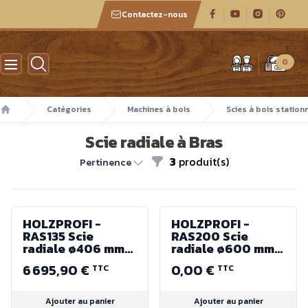
Contactez-nous
Atelier des boiseux
0
Catégories
Machines à bois
Scies à bois station
Accueil
Scie radiale à Bras
3
produit(s)
Filtres
Pertinence
HOLZPROFI -
HOLZPROFI -
RAS135 Scie
RAS200 Scie
radiale ø406 mm
radiale ø600 mm
Hauteur de coupe
Hauteur de coupe
6 695,90 €
0,00 €
TTC
TTC
135 mm -
200 mm -
400V/50Hz -
400V/50Hz -
4Kw/5.5CV
5.5Kw/7.5CV
Ajouter au panier
Ajouter au panier