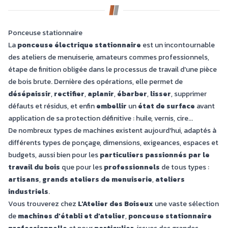
Ponceuse stationnaire
La
ponceuse électrique stationnaire
est un incontournable
des ateliers de menuiserie, amateurs commes professionnels,
étape de finition obligée dans le processus de travail d'une pièce
de bois brute. Dernière des opérations, elle permet de
désépaissir
,
rectifier
,
aplanir
,
ébarber
,
lisser
, supprimer
défauts et résidus, et enfin
embellir
un
état de surface
avant
application de sa protection définitive : huile, vernis, cire...
De nombreux types de machines existent aujourd'hui, adaptés à
différents types de ponçage, dimensions, exigeances, espaces et
budgets, aussi bien pour les
particuliers passionnés par le
travail du bois
que pour les
professionnels
de tous types :
artisans
,
grands ateliers de menuiserie
,
ateliers
industriels
.
Vous trouverez chez
L'Atelier des Boiseux
une vaste sélection
de
machines d'établi et d'atelier
,
ponceuse stationnaire