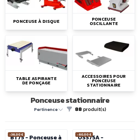
PONCEUSE
PONCEUSE À DISQUE
OSCILLANTE
ACCESSOIRES POUR
TABLE ASPIRANTE
PONCEUSE
DE PONÇAGE
STATIONNAIRE
Ponceuse stationnaire
88
produit(s)
Filtres
Pertinence
-36,00 €
-60,00 €
BT75 - Ponceuse à
OSS75A -