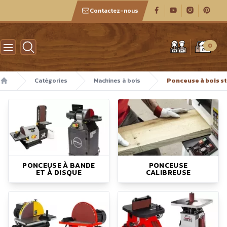
Contactez-nous
Atelier des boiseux
0
Catégories
Machines à bois
Ponceuse à bois s
Accueil
PONCEUSE À BANDE
PONCEUSE
ET À DISQUE
CALIBREUSE