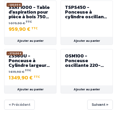
-120,00 €
SSAT1000 - Table
TSPS450 -
d'aspiration pour
Ponceuse à
pièce à bois 750W
cylindre oscillant
230V 4000m³/h
450W
TTC
1 079,90 €
959,90 €
TTC
Ajouter au panier
Ajouter au panier
-270,00 €
ZS560U -
OSM100 -
Ponceuse à
Ponceuse
Cylindre largeur
oscillante 220-
560 mm -
240V 50Hz 450W
TTC
1 619,90 €
Puissance 2250 W
1 349,90 €
TTC
Ajouter au panier
Ajouter au panier
« Précédent
Suivant »