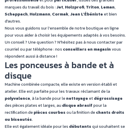
professionnelle
et pour
particulier
, issues des grandes
marques du travail du bois :
Jet
,
Holzprofi
,
Triton
,
Leman
,
Scheppach
,
Holzmann
,
Cormak
,
Jean L'Ébéniste
et bien
d'autres.
Nous vous guidons sur l'ensemble de notre boutique en ligne
pour vous aider à choisir les équipements adaptés à vos besoins.
Un conseil ? Une question ? N'hésitez pas à nous
contacter par
courriel
ou par téléphone : nos
conseillers en magasin
vous
répondent aussi à distance !
Les ponceuses à bande et à
disque
Machine combinée compacte, elle existe en version établi et
atelier. Elle est parfaite pour les travaux réclamant de la
polyvalence
, à la bande pour le
nettoyage
et
dégrossisage
des pièces plates et larges, au
disque abrasif
pour la
rectification de
pièces courbes
ou la finition de
chants droits
ou biseautés
.
Elle est également idéale pour les
débutants
qui souhaitent se