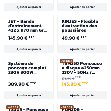
1126 mm
Ajouter au panier
Ajouter au panier
JET - Bande
KIRJES - Flexible
d'entraînement
d'extraction des
422 x 970 mm Gr
poussières
100 pour
145,90 €
49,90 €
TTC
TTC
Ponceuse
Oscillante
JWDS1632 et
Ajouter au panier
Ajouter au panier
JWDS1836
-30,00 €
Système de
TSM250 Ponceuse
ponçage complet
à disque ø250mm
230V 300W
230V - 50Hz /
3000Tr/min. avec
550W
TTC
175,90 €
double sortie
389,90 €
145,90 €
TTC
TTC
d'arbre
Ajouter au panier
Ajouter au panier
-42,00 €
-70,00 €
TS305 - Ponceuse
PON306 -