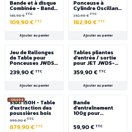
Bande et à disque
Ponceuse à
Combinée - Bande
Cylindre Oscillant
760 x 25 mm -
compacte - 450 W
TTC
TTC
145,90 €
242,90 €
Disque 125 mm
- Table 320 x 300
109,90 €
182,90 €
TTC
TTC
mm
Ajouter au panier
Ajouter au panier
Jeu de Rallonges
Tables pliantes
de Table pour
d'entrée / sortie
Ponceuses JWDS-
pour JET JWDS-
1632 et JWDS-1836
2550 et JWS-
239,90 €
359,90 €
TTC
TTC
Jet
2244OSC
Ajouter au panier
Ajouter au panier
-120,00 €
SSAT150H - Table
Bande
d'extraction des
d'entraînement
poussières bois
100g pour
Ponceuse
TTC
999,90 €
Oscillante JWDS-
879,90 €
59,90 €
TTC
TTC
2244 Jet - 642 x