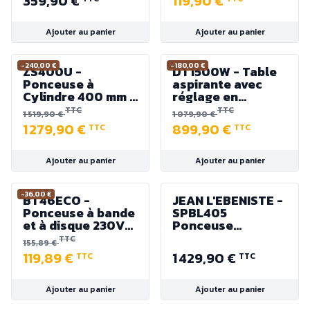
359,90 €
119,90 €
d'arbre
ø125 mm
Ajouter au panier
Ajouter au panier
-240,00 €
-180,00 €
ZS400U -
DT1500W - Table
Ponceuse à
aspirante avec
Cylindre 400 mm -
réglage en
Puissance 2250 W
hauteur 750 à
TTC
TTC
1 519,90 €
1 079,90 €
1200 mm 230V
1 279,90 €
899,90 €
TTC
TTC
1500 m³/h
Ajouter au panier
Ajouter au panier
-36,00 €
BT46ECO -
JEAN L'EBENISTE -
Ponceuse à bande
SPBL405
et à disque 230V
Ponceuse
350 W
calibreuse à
TTC
155,89 €
cylindre 405mm -
119,89 €
1 429,90 €
TTC
TTC
1100W - 230V
Ajouter au panier
Ajouter au panier