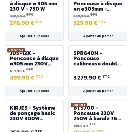
à disque ø 305 mm
Ponceuse à disque
230 V - 750 W
en ø305mm -
230V-50Hz / 900
TTC
TTC
320,90 €
399,90 €
W - 1,2 CV 1450
278,90 €
329,90 €
TTC
TTC
T/min
Ajouter au panier
Ajouter au panier
-120,00 €
JDS-12X -
SPB640M -
Ponceuse à disque
Ponceuse
ø305 mm 230V
calibreuse double
750W (1CV) S1
cylindre Largeur
TTC
619,90 €
625 mm - 3000 W
499,90 €
3 279,90 €
TTC
TTC
Ajouter au panier
Ajouter au panier
-30,00 €
KIRJES - Système
BTS700 -
de ponçage basic
Ponceuse 230V
230V 300W
250W à bande 762
3000Tr/min. avec
x 25,4 mm et à
TTC
149,90 €
double sortie
disque "velcro"
TTC
TTC