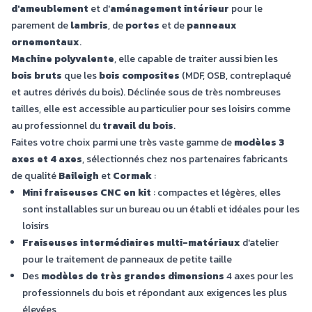
d'ameublement
et d'
aménagement intérieur
pour le
parement de
lambris
, de
portes
et de
panneaux
ornementaux
.
Machine polyvalente
, elle capable de traiter aussi bien les
bois bruts
que les
bois composites
(MDF, OSB, contreplaqué
et autres dérivés du bois). Déclinée sous de très nombreuses
tailles, elle est accessible au particulier pour ses loisirs comme
au professionnel du
travail du bois
.
Faites votre choix parmi une très vaste gamme de
modèles 3
axes et 4 axes
, sélectionnés chez nos partenaires fabricants
de qualité
Baileigh
et
Cormak
:
Mini fraiseuses CNC en kit
: compactes et légères, elles
sont installables sur un bureau ou un établi et idéales pour les
loisirs
Fraiseuses intermédiaires multi-matériaux
d'atelier
pour le traitement de panneaux de petite taille
Des
modèles de très grandes dimensions
4 axes pour les
professionnels du bois et répondant aux exigences les plus
élevées