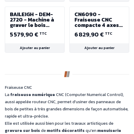
BAILEIGH - DEM-
CN6090 -
2720 - Machine à
Fraiseuse CNC
graver le bois
compacte 4 axes
200W - 230 V -
2200 W - Table
5 579,90 €
6 829,90 €
TTC
TTC
Zone de travail
900x600x200mm
508 x 762 mm
- 230 V
Ajouter au panier
Ajouter au panier
Fraiseuse CNC
La
fraiseuse numérique
CNC (Computer Numerical Control),
aussi appelée routeur CNC, permet d'usiner des panneaux de
bois de petites à très grandes dimensions de façon automatisée,
rapide et ultra-précise.
Elle est utilisée aussi bien pour les travaux artistiques de
gravure sur bois
de
motifs décoratifs
qu'en
menuiserie