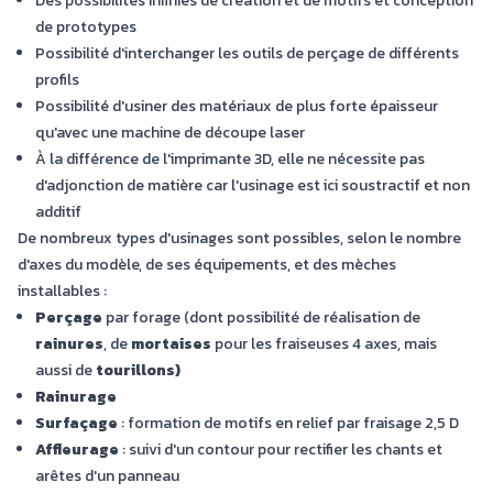
Des possibilités infinies de création et de motifs et conception
de prototypes
Possibilité d'interchanger les outils de perçage de différents
profils
Possibilité d'usiner des matériaux de plus forte épaisseur
qu'avec une machine de découpe laser
À la différence de l'imprimante 3D, elle ne nécessite pas
d'adjonction de matière car l'usinage est ici soustractif et non
additif
De nombreux types d'usinages sont possibles, selon le nombre
d'axes du modèle, de ses équipements, et des mèches
installables :
Perçage
par forage (dont possibilité de réalisation de
rainures
, de
mortaises
pour les fraiseuses 4 axes, mais
aussi de
tourillons)
Rainurage
Surfaçage
: formation de motifs en relief par fraisage 2,5 D
Affleurage
: suivi d'un contour pour rectifier les chants et
arêtes d'un panneau