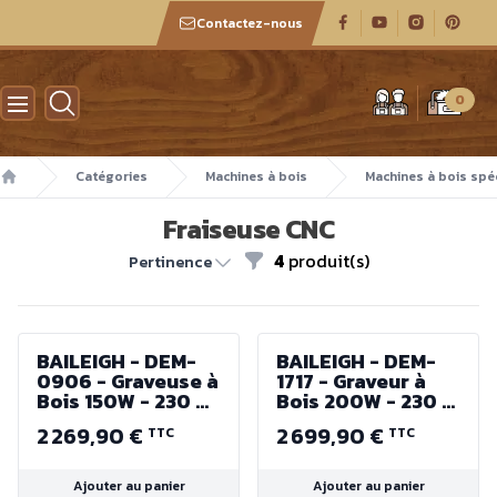
Contactez-nous
Atelier des boiseux
0
Catégories
Machines à bois
Machines à bois spé
Accueil
Fraiseuse CNC
4
produit(s)
Filtres
Pertinence
BAILEIGH - DEM-
BAILEIGH - DEM-
0906 - Graveuse à
1717 - Graveur à
Bois 150W - 230 V
Bois 200W - 230 V
- Zone de travail
- Zone de travail
2 269,90 €
2 699,90 €
TTC
TTC
218 x 160 mm
304 x 304 mm
Ajouter au panier
Ajouter au panier