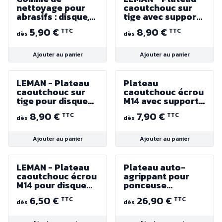
nettoyage pour
caoutchouc sur
abrasifs : disque,
tige avec support
bande, feuille,
velcro
5,90 €
8,90 €
TTC
TTC
manchon...
dès
dès
Ajouter au panier
Ajouter au panier
LEMAN - Plateau
Plateau
caoutchouc sur
caoutchouc écrou
tige pour disque
M14 avec support
fibre
velcro
8,90 €
7,90 €
TTC
TTC
dès
dès
Ajouter au panier
Ajouter au panier
LEMAN - Plateau
Plateau auto-
caoutchouc écrou
agrippant pour
M14 pour disque
ponceuse
fibre ( Ø 115 ou 125
excentrique
6,50 €
26,90 €
TTC
TTC
ou 180 )
dès
dès