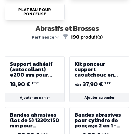
PLATEAU POUR
PONCEUSE
Abrasifs et Brosses
190
produit(s)
Filtres
Pertinence
Support adhésif
Kit ponceur
(autocollant)
support
ø200 mm pour
caoutchouc en
disques velcro
ø60 x 30 mm ou
18,90 €
37,90 €
TTC
TTC
ø80 x 50 mm
dès
Ajouter au panier
Ajouter au panier
Bandes abrasives
Bandes abrasives
(lot de 5) 1220x150
pour cylindre de
mm pour
ponçage 2 en 1 -
ponceuses BT1220
Différents Grains -