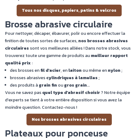
Tous nos disques, papiers, patins & velcros
Brosse abrasive circulaire
Pour nettoyer, décaper, ébavurer, polir ou encore effectuer la
finition de toutes sortes de surfaces,
nos brosses abrasives
circulaires
sont vos meilleures alliées ! Dans notre stock, vous
trouverez toute une gamme de produits au
meilleur rapport
qualité prix
:
des brosses en
fil d'acier
, en
laiton
ou même en
nylon
;
brosses abrasives
cylindriques à lamelles
;
des produits à
grain fin
ou
gros grain
...
Vous ne savez pas
quel type d'abrasif choisir
? Notre équipe
d'experts se tient à votre entière disposition si vous avez la
moindre question. Contactez-nous !
Nos brosses abrasives circulaires
Plateaux pour ponceuse