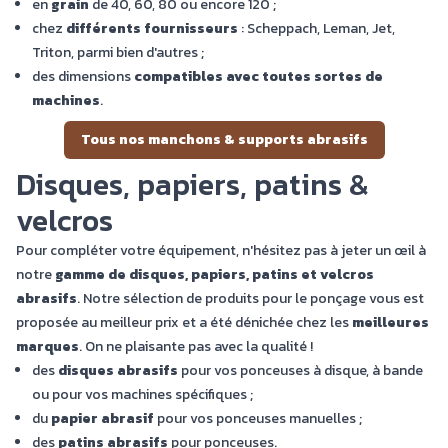
en
grain
de 40, 60, 80 ou encore 120 ;
chez
différents fournisseurs
: Scheppach, Leman, Jet,
Triton, parmi bien d'autres ;
des dimensions
compatibles avec toutes sortes de
machines
.
Tous nos manchons & supports abrasifs
Disques, papiers, patins &
velcros
Pour compléter votre équipement, n'hésitez pas à jeter un œil à
notre
gamme de disques, papiers, patins et velcros
abrasifs
. Notre sélection de produits pour le ponçage vous est
proposée au meilleur prix et a été dénichée chez les
meilleures
marques
. On ne plaisante pas avec la qualité !
des
disques abrasifs
pour vos ponceuses à disque, à bande
ou pour vos machines spécifiques ;
du
papier abrasif
pour vos ponceuses manuelles ;
des
patins abrasifs
pour ponceuses.