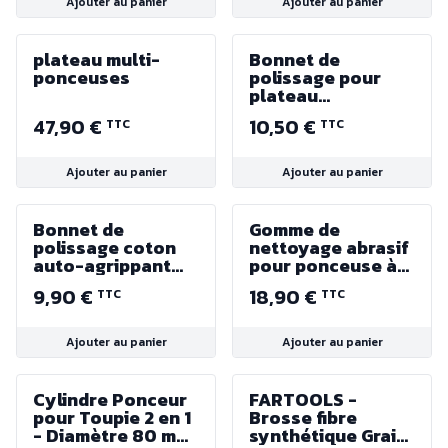
Ajouter au panier
Ajouter au panier
plateau multi-
Bonnet de
ponceuses
polissage pour
plateau
caoutchouc
47,90 €
10,50 €
TTC
TTC
Ajouter au panier
Ajouter au panier
Bonnet de
Gomme de
polissage coton
nettoyage abrasif
auto-agrippant
pour ponceuse à
ø125 mm
bande ou
9,90 €
18,90 €
TTC
TTC
ponceuse à disque
(orbitale,
lapidaire)
Ajouter au panier
Ajouter au panier
Cylindre Ponceur
FARTOOLS -
pour Toupie 2 en 1
Brosse fibre
- Diamètre 80 mm
synthétique Grain