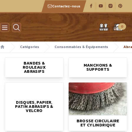
Contactez-nous
Atelier des boiseux
0
Catégories
Consommables & Équipements
Abra
Accueil
BANDES &
MANCHONS &
ROULEAUX
SUPPORTS
ABRASIFS
DISQUES, PAPIER,
PATIN ABRASIFS &
VELCRO
BROSSE CIRCULAIRE
ET CYLINDRIQUE