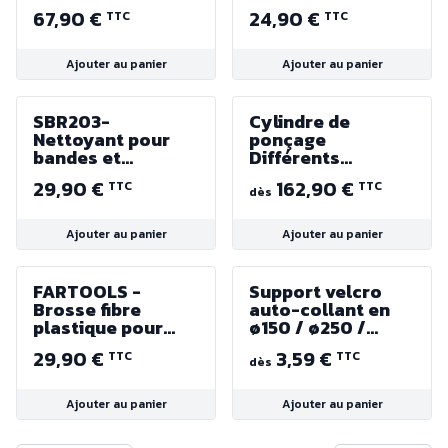
- Alésage 30 ou 50
240 et lamelles
67,90 €
24,90 €
TTC
TTC
- LE RAVAGEUR
Grain 120
Ajouter au panier
Ajouter au panier
SBR203-
Cylindre de
Nettoyant pour
ponçage
bandes et
Différents
manchons
diamètres au
29,90 €
162,90 €
TTC
TTC
abrasifs
choix - Hauteur
dès
100 mm - Alésage
30 - HOLZMANN
Ajouter au panier
Ajouter au panier
FARTOOLS -
Support velcro
Brosse fibre
auto-collant en
plastique pour
ø150 / ø250 /
nettoyage doux -
ø300 mm
29,90 €
3,59 €
TTC
TTC
Diamètre 120 mm
dès
Ajouter au panier
Ajouter au panier