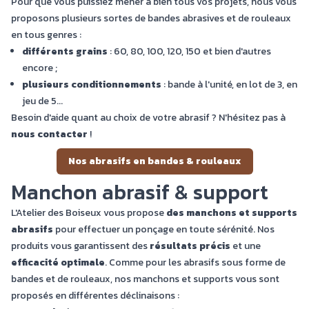
Pour que vous puissiez mener à bien tous vos projets, nous vous
proposons plusieurs sortes de bandes abrasives et de rouleaux
en tous genres :
différents grains
: 60, 80, 100, 120, 150 et bien d'autres
encore ;
plusieurs conditionnements
: bande à l'unité, en lot de 3, en
jeu de 5...
Besoin d'aide quant au choix de votre abrasif ? N'hésitez pas à
nous contacter
!
Nos abrasifs en bandes & rouleaux
Manchon abrasif & support
L'Atelier des Boiseux vous propose
des
manchons et supports
abrasifs
pour effectuer un ponçage en toute sérénité. Nos
produits vous garantissent des
résultats précis
et une
efficacité optimale
. Comme pour les abrasifs sous forme de
bandes et de rouleaux, nos manchons et supports vous sont
proposés en différentes déclinaisons :