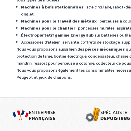
tous types de modèles :
Machines à bois stationnaires
: scie circulaire, rabot-d
onglet...
Machines pour le travail des métaux
: perceuses à colo
Machines pour le chantier
: ponceuses murales, aspirateu
Électroportatif
gamme EnergyHub
sur batteries ou fil
Accessoires d'atelier : servante, coffrets de stockage, suppo
Nous vous proposons aussi bien des
pièces mécaniques
qu
protection de lame, boîtier électrique, condensateur, chaîne 
mandrin, ressort pour perceuse à colonne, collecteur de pouss
Nous vous proposons également les consommables nécessaire
Peugeot et jeux de charbons.
ENTREPRISE
SPÉCIALISTE
FRANÇAISE
DEPUIS 1986