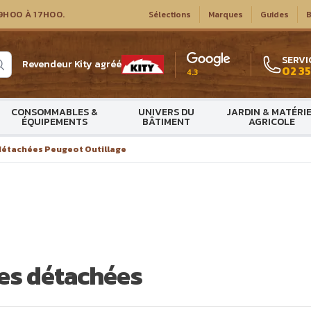
9H00 À 17H00.
Sélections
Marques
Guides
B
SERVI
Revendeur Kity agréé
02 35
4.3
CONSOMMABLES &
UNIVERS DU
JARDIN & MATÉRI
ÉQUIPEMENTS
BÂTIMENT
AGRICOLE
détachées Peugeot Outillage
ces détachées