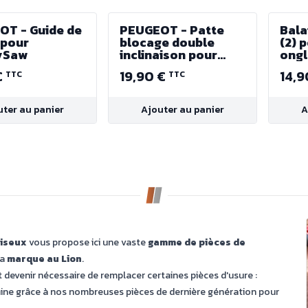
OT - Guide de
PEUGEOT - Patte
Bala
 pour
blocage double
(2) 
ySaw
inclinaison pour
ongl
EnergySaw
Ene
€
19,90 €
14,9
TTC
TTC
uter au panier
Ajouter au panier
A
oiseux
vous propose ici une vaste
gamme de pièces de
la
marque au Lion
.
ut devenir nécessaire de remplacer certaines pièces d'usure :
ne grâce à nos nombreuses pièces de dernière génération pour