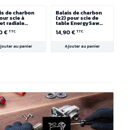
is de charbon
Balais de charbon
pour scie à
(x2) pour scie de
et radiale
table EnergySaw
rgySaw 254SB
254B
0 €
14,90 €
TTC
TTC
jouter au panier
Ajouter au panier