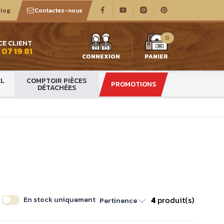
log
Contactez-nous
0
CE CLIENT
 07 19 81
CONNEXION
PANIER
EL
COMPTOIR PIÈCES
PROMOTIONS
DÉTACHÉES
4
produit(s)
En stock uniquement
Pertinence