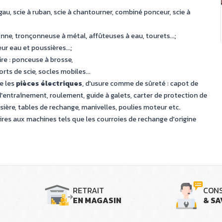
égau, scie à ruban, scie à chantourner, combiné ponceur, scie à
nne, tronçonneuse à métal, affûteuses à eau, tourets...;
r eau et poussières...;
aire : ponceuse à brosse,
rts de scie, socles mobiles...
e les
pièces
électriques
, d'usure comme de sûreté : capot de
d'entraînement, roulement, guide à galets, carter de protection de
ière, tables de rechange, manivelles, poulies moteur etc.
s aux machines tels que les courroies de rechange d'origine
RETRAIT
CONS
EN MAGASIN
& SA